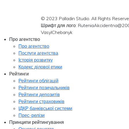
© 2023 Palladin Studio. All Rights Reserve
Шрифт для лого: RuteniaAkcidentna@20
VasylChebanyk
Про агентство
Про агентство
Послуги агентства
Історія розвитку
Кодекс ділової етики
Рейтинги
Рейтинги облігацій
Рейтинги позичальників
Рейтинги депозитів
Рейтинги страховиків
ІДКР банківської системи
Прес-релізи
Принципи рейтингування
Основні поняття