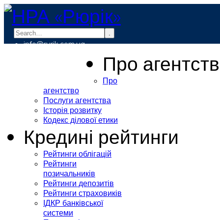
.
info@rurik.com.ua
+38 (099) 037-19-83
Про агентст
Про
агентство
Послуги агентства
Історія розвитку
Кодекс ділової етики
Кредині рейтинги
Рейтинги облігацій
Рейтинги
позичальників
Рейтинги депозитів
Рейтинги страховиків
ІДКР банківської
системи