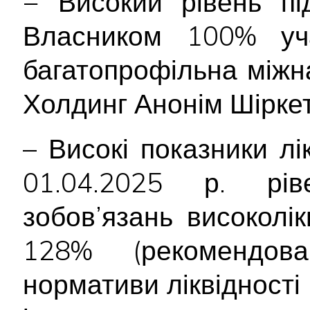
− Високий рівень пі
Власником 100% уча
багатопрофільна між
Холдинг Анонім Шіркеті
– Високі показники лі
01.04.2025 р. рів
зобов’язань високолі
128% (рекомендов
нормативи ліквідност