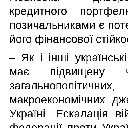
кредитного портфе
позичальниками є пот
його фінансової стійкос
– Як і інші українськ
має підвищену ч
загальнополітич
макроекономічних дж
Україні. Ескалація ві
федерації проти Укра