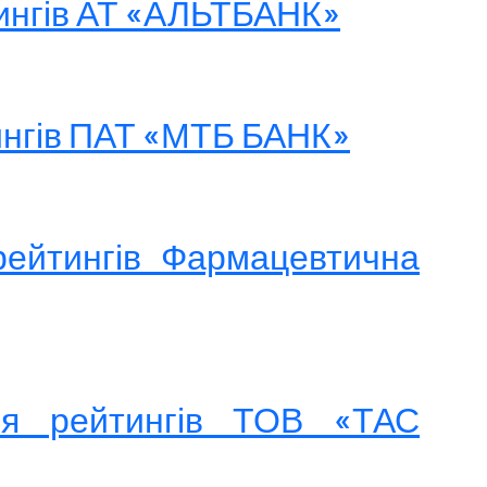
тингів АТ «АЛЬТБАНК»
тингів ПАТ «МТБ БАНК»
рейтингів Фармацевтична
ня рейтингів ТОВ «ТАС