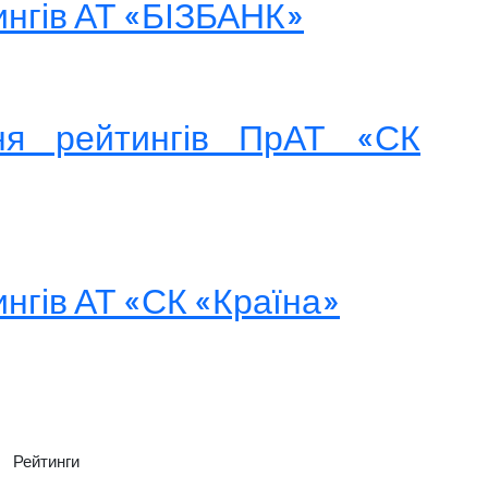
ингів АТ «БІЗБАНК»
ня рейтингів ПрАТ «СК
нгів АТ «СК «Країна»
Рейтинги