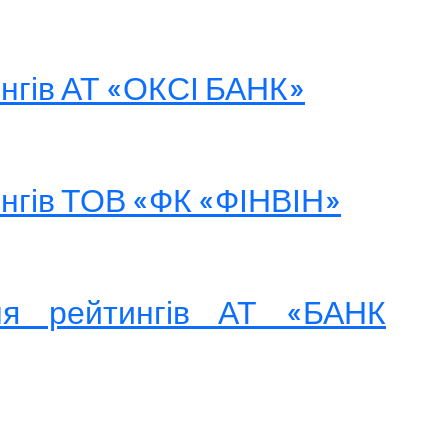
ингів АТ «ОКСІ БАНК»
ингів ТОВ «ФК «ФІНВІН»
ня рейтингів АТ «БАНК