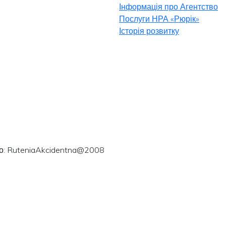
Інформація про Агентство
Послуги НРА «Рюрік»
Історія розвитку
ого: RuteniaAkcidentna@2008