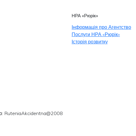
НРА «Рюрік»
Інформація про Агентство
Послуги НРА «Рюрік»
Історія розвитку
ого: RuteniaAkcidentna@2008