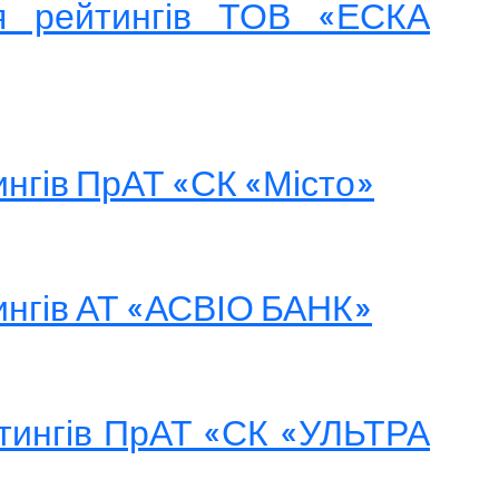
ня рейтингів ТОВ «ЕСКА
ингів ПрАТ «СК «Місто»
ингів АТ «АСВІО БАНК»
йтингів ПрАТ «СК «УЛЬТРА