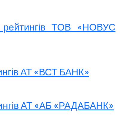
я рейтингів ТОВ «НОВУС
ингів АТ «ВСТ БАНК»
тингів АТ «АБ «РАДАБАНК»