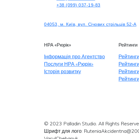
+38 (099) 037-19-83
04053, м. Київ, вул. Січових стрільців 52-А
НРА «Рюрік»
Рейтинги
Інформація про Агентство
Рейтинги
Послуги НРА «Рюрік»
Рейтинги
Історія розвитку
Рейтинги
Рейтинги
© 2023 Palladin Studio. All Rights Reserve
Шрифт для лого: RuteniaAkcidentna@20
VasylChebanyk