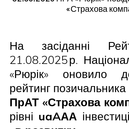
«Страхова комп
На засіданні Рейт
21.08.2025 р. Націон
«Рюрік» оновило до
рейтинг позичальника
ПрАТ «Страхова ком
рівні
uaAАА
інвестиці