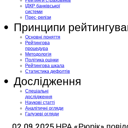
Рейтинги страховиків
ІДКР банківської
системи
Прес-релізи
Принципи рейтингува
Основні поняття
Рейтингова
процедура
Методологія
Політика оцінки
Рейтингова шкала
Статистика дефолтів
Дослідження
Спеціальні
дослідження
Наукові статті
Аналітичні огляди
Галузеві огляди
02.09.2025 НРА «Рюрік» повід