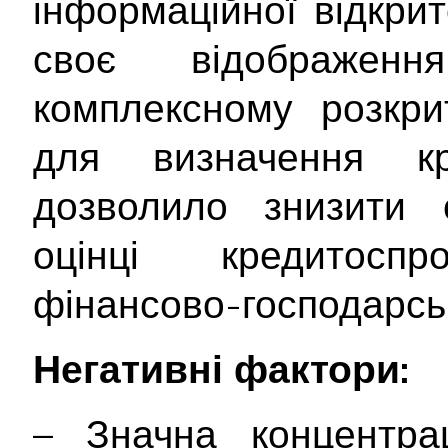
інформаційної відкри
своє відображе
комплексному розкрит
для визначення кр
дозволило знизити с
оцінці кредитосп
фінансово-господарськ
Негативні фактори:
– Значна концентра