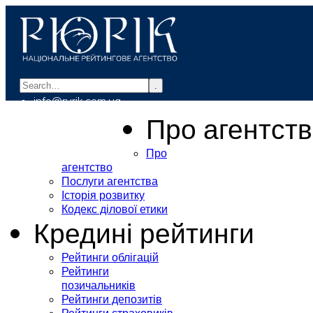
.
info@rurik.com.ua
+38 (099) 037-19-83
Про агентст
Про
агентство
Послуги агентства
Історія розвитку
Кодекс ділової етики
Кредині рейтинги
Рейтинги облігацій
Рейтинги
позичальників
Рейтинги депозитів