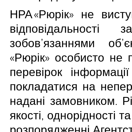
НРА «Рюрік» не вист
відповідальності
зобов’язаннями об’
«Рюрік» особисто не 
перевірок інформаці
покладатися на непер
надані замовником. Рі
якості, однорідності т
розпорядженні Агентст