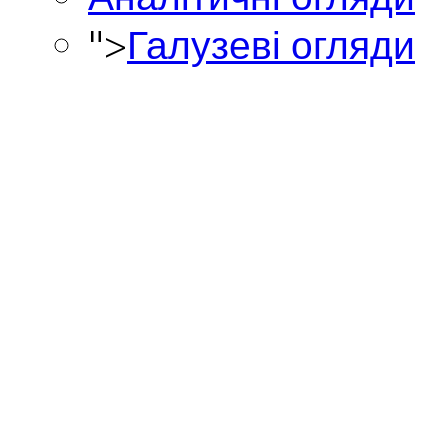
">
Галузеві огляди