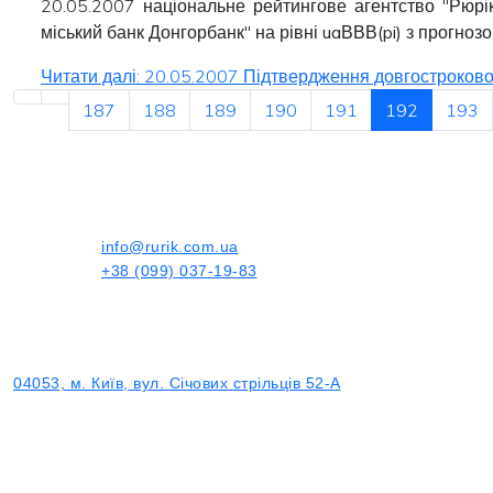
20.05.2007 національне рейтингове агентство "Рюрік
міський банк Донгорбанк" на рівні
uaВВВ(pi)
з прогнозо
Читати далі: 20.05.2007 Підтвердження довгостроковог
187
188
189
190
191
192
193
info@rurik.com.ua
+38 (099) 037-19-83
04053, м. Київ, вул. Січових стрільців 52-А