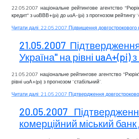
22.05.2007 національне рейтингове агентство "Рюрік
кредит" з
uaВВВ+(pi)
до
uaА-(pi)
з прогнозом рейтингу “
Читати далі: 22.05.2007 Підвищення довгострокового кр
21.05.2007 Підтвердженн
Україна" на рівні uaА+(pi)
21.05.2007 національне рейтингове агентство "Рюрік
рівні
uaА+(pi)
з прогнозом
“
стабільний
”.
Читати далі: 21.05.2007 Підтвердження довгостроковог
20.05.2007 Підтвердженн
комерційний міський банк 