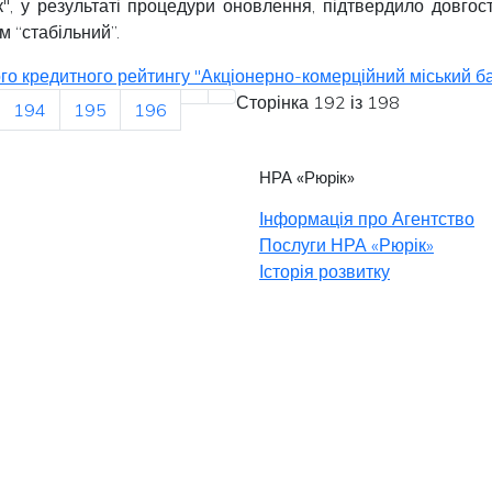
", у результаті процедури оновлення, підтвердило довго
м “
стабільний
”.
о кредитного рейтингу "Акціонерно-комерційний міський бан
Сторінка 192 із 198
194
195
196
НРА «Рюрік»
Інформація про Агентство
Послуги НРА «Рюрік»
Історія розвитку