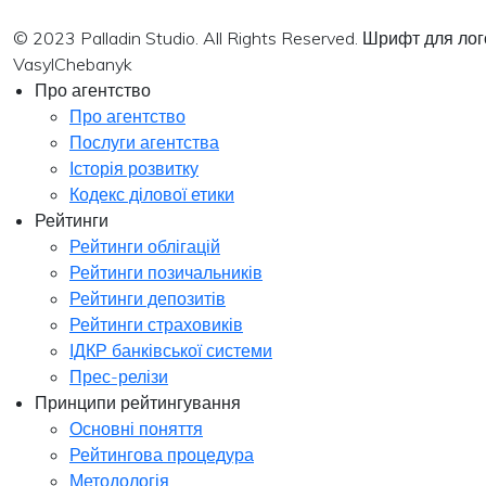
© 2023 Palladin Studio. All Rights Reserved. Шрифт для л
VasylChebanyk
Про агентство
Про агентство
Послуги агентства
Історія розвитку
Кодекс ділової етики
Рейтинги
Рейтинги облігацій
Рейтинги позичальників
Рейтинги депозитів
Рейтинги страховиків
ІДКР банківської системи
Прес-релізи
Принципи рейтингування
Основні поняття
Рейтингова процедура
Методологія