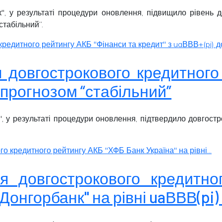
", у результаті процедури оновлення, підвищило рівень 
стабільний
”.
едитного рейтингу АКБ "Фінанси та кредит" з uaВВВ+(pi) до.
я довгострокового кредитног
 з прогнозом “стабільний”
", у результаті процедури оновлення, підтвердило довгост
о кредитного рейтингу АКБ "ХФБ Банк Україна" на рівні...
я довгострокового кредитно
Донгорбанк" на рівні uaВВВ(pi)