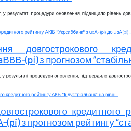
, у результаті процедури оновлення, підвищило рівень дов
дитного рейтингу АКІБ "Укрсиббанк" з uaА-(pi) до uaА(pi)..
ення довгострокового кр
uaВВВ-(pi) з прогнозом “стабіль
 у результаті процедури оновлення, підтвердило довгостро
 кредитного рейтингу АКБ "Індустріалбанк" на рівні...
овгострокового кредитного 
А-(pi) з прогнозом рейтингу “с