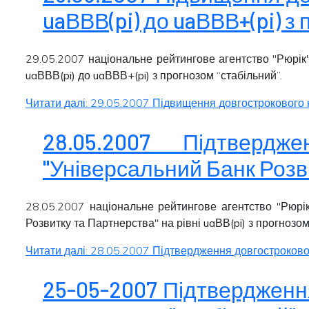
uaВВВ(pi) до uaВВВ+(pi) з
29.05.2007 національне рейтингове агентство "Рюрік"
uaВВВ(pi)
до
uaВВВ+(pi)
з прогнозом “
стабільний
”.
Читати далі: 29.05.2007 Підвищення довгострокового к
28.05.2007 Підтвердж
"Універсальний Банк Розви
28.05.2007 національне рейтингове агентство "Рюрік
Розвитку та Партнерства" на рівні
uaВВ(pi)
з прогнозом
Читати далі: 28.05.2007 Підтвердження довгостроковог
25-05-2007 Підтвердження