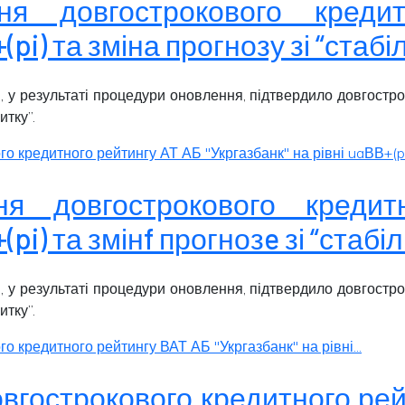
ення довгострокового кред
(pi) та зміна прогнозу зі “стабі
, у результаті процедури оновлення, підтвердило довгостро
витку
”.
 кредитного рейтингу АТ АБ "Укргазбанк" на рівні uaВВ+(pi)
ння довгострокового кред
(pi) та змінf прогнозe зі “стабі
, у результаті процедури оновлення, підтвердило довгостро
витку
”.
 кредитного рейтингу ВАТ АБ "Укргазбанк" на рівні...
вгострокового кредитного ре