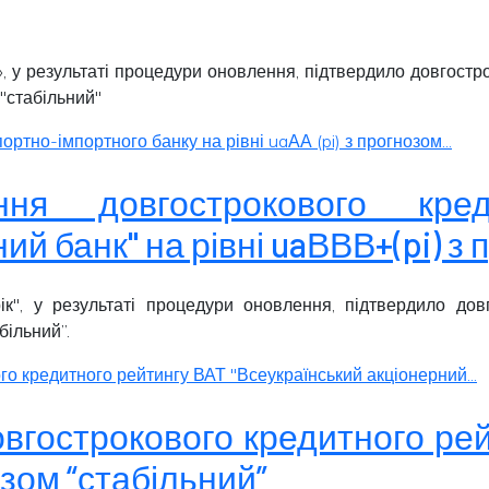
», у результаті процедури оновлення, підтвердило довгост
"
стабільний
"
тно-імпортного банку на рівні uaАА (pi) з прогнозом...
ення довгострокового кр
ий банк" на рівні uaВВВ+(pi) з
ік", у результаті процедури оновлення, підтвердило дов
більний
”.
о кредитного рейтингу ВАТ "Всеукраїнський акціонерний...
вгострокового кредитного рей
нозом “стабільний”