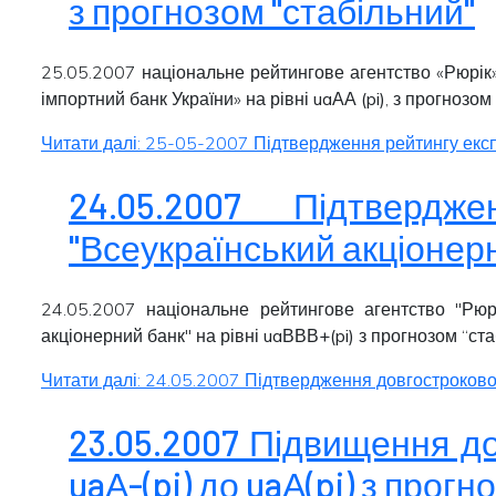
з прогнозом "стабільний"
25.05.2007 національне рейтингове агентство «Рюрік
імпортний банк України» на рівні
uaАА (pi)
, з прогнозом 
Читати далі: 25-05-2007 Підтвердження рейтингу експор
24.05.2007 Підтвердж
"Всеукраїнський акціонерн
24.05.2007 національне рейтингове агентство "Рюр
акціонерний банк" на рівні
uaВВВ+(pi)
з прогнозом “
ста
Читати далі: 24.05.2007 Підтвердження довгостроковог
23.05.2007 Підвищення до
uaА-(pi) до uaА(pi) з прог