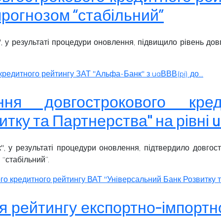
 прогнозом “стабільний”
, у результаті процедури оновлення, підвищило рівень до
редитного рейтингу ЗАТ "Альфа-Банк" з uaВВВ(pi) до...
ення довгострокового кр
тку та Партнерства" на рівні u
", у результаті процедури оновлення, підтвердило довго
 “
стабільний
”.
о кредитного рейтингу ВАТ "Універсальний Банк Розвитку та
 рейтингу експортно-імпортного