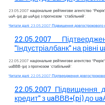
23.05.2007 національне рейтингове агентство "Рюрік"
uaА-(pi)
до
uaА(pi)
з прогнозом “
стабільний
”.
Читати далі: 23.05.2007 Підвищення довгострокового кре
22.05.2007 Підтвердж
"Індустріалбанк" на рівні 
22.05.2007 національне рейтингове агентство "Рюрік",
uaВВВ-(pi)
з прогнозом “
стабільний
”.
Читати далі: 22.05.2007 Підтвердження довгострокового
22.05.2007 Підвищення д
кредит" з uaВВВ+(pi) до ua