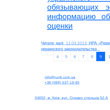
обязывающих э
информацию об
оценки
Читати далі: 12.03.2013 НРА «Рюр
украинского законодательства,...
4
5
6
7
8
9
info@rurik.com.ua
+38 (099) 037-19-83
04053, м. Київ, вул. Січових стрільців 52-А