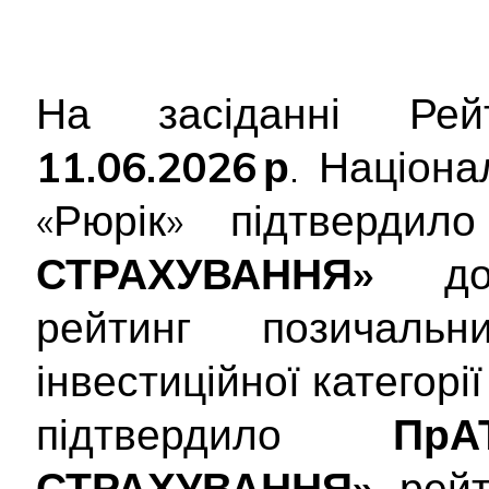
На засіданні Рейт
11.06.2026 р
. Націона
«Рюрік» підтверди
СТРАХУВАННЯ»
довг
рейтинг позичал
інвестиційної категорі
підтвердило
Пр
СТРАХУВАННЯ»
рейти