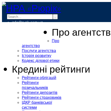
.
info@rurik.com.ua
+38 (099) 037-19-83
Про агентст
Про
агентство
Послуги агентства
Історія розвитку
Кодекс ділової етики
Кредині рейтинги
Рейтинги облігацій
Рейтинги
позичальників
Рейтинги депозитів
Рейтинги страховиків
ІДКР банківської
системи