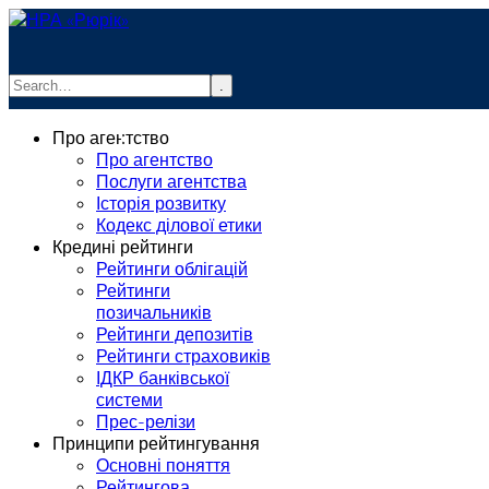
.
info@rurik.com.ua
Про агентство
+38 (099) 037-19-83
Про агентство
Послуги агентства
Історія розвитку
Кодекс ділової етики
Кредині рейтинги
Рейтинги облігацій
Рейтинги
позичальників
Рейтинги депозитів
Рейтинги страховиків
ІДКР банківської
системи
Прес-релізи
Принципи рейтингування
Основні поняття
Рейтингова