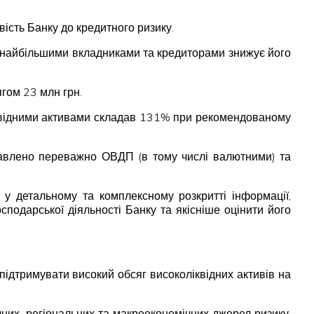
ість Банку до кредитного ризику.
а найбільшими вкладниками та кредиторами знижує його
ягом 23 млн грн.
оліквідними активами складав 131% при рекомендованому
ставлено переважно ОВДП (в тому числі валютними) та
 у детальному та комплексному розкритті інформації,
подарської діяльності Банку та якісніше оцінити його
 підтримувати високий обсяг високоліквідних активів на
ичних, регіональних та макроекономічних джерел ризику,