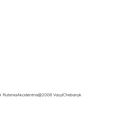
ого: RuteniaAkcidentna@2008 VasylChebanyk