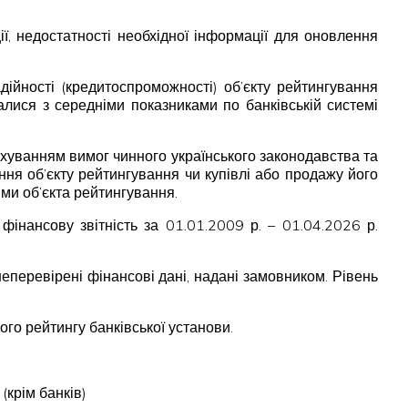
ї, недостатності необхідної інформації для оновлення
ійності (кредитоспроможності) об’єкту рейтингування
валися з середніми показниками по банківській системі
ахуванням вимог чинного українського законодавства та
ня об’єкту рейтингування чи купівлі або продажу його
ми об’єкта рейтингування.
нансову звітність за 01.01.2009 р. – 01.04.2026 р.
еперевірені фінансові дані, надані замовником. Рівень
ого рейтингу банківської установи.
(крім банків)