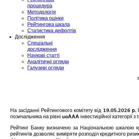
процедура
Методологія
Політика оцінки
Рейтингова шкала
Статистика дефолтів
Дослідження
Спеціальні
дослідження
Наукові статті
Аналітичні огляди
Галузеві огляди
2
На засіданні Рейтингового комітету від
19.05.2026 р.
Н
позичальника на рівні
uaААА
інвестиційної категорії з 
Рейтинг Банку визначено за Національною шкалою кр
рейтингів дозволяє виміряти розподіл кредитного ризи