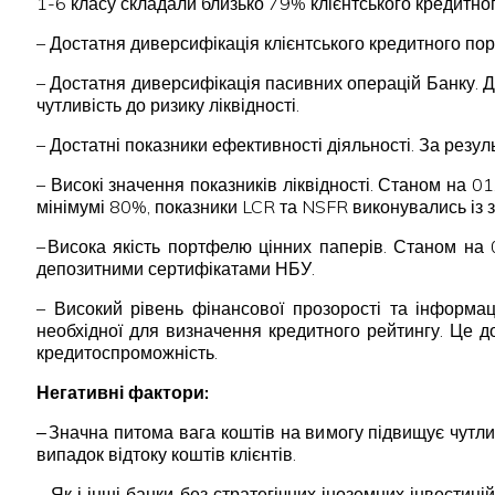
1-6 класу складали близько 79% клієнтського кредитно
– Достатня диверсифікація клієнтського кредитного по
– Достатня диверсифікація пасивних операцій Банку. 
чутливість до ризику ліквідності.
– Достатні показники ефективності діяльності. За резу
– Високі значення показників ліквідності. Станом на 
мінімумі 80%, показники LCR та NSFR виконувались із 
– Висока якість портфелю цінних паперів. Станом на
депозитними сертифікатами НБУ.
– Високий рівень фінансової прозорості та інформац
необхідної для визначення кредитного рейтингу. Це д
кредитоспроможність.
Негативні фактори:
‒ Значна питома вага коштів на вимогу підвищує чутлив
випадок відтоку коштів клієнтів.
– Як і інші банки без стратегічних іноземних інвестиц