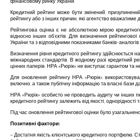
фінансовому ринку України.
Кредитний рейтинг може бути змінений, призупинений 
рейтингу або з інших причин, які агентство вважатиме д
Рейтингова оцінка є не абсолютною мірою кредитного
відносно інших об’єктів. Для визначення рейтингової 
України та з відповідними показниками банків-аналогів
Визначення рівня кредитного рейтингу здійснюється на
міжнародних стандартів. В жодному разі кредитний ре
цінних паперів. НРА «Рюрік» не виступає гарантом та 
Для оновлення рейтингу НРА «Рюрік» використовувал
включно, а також публічну інформацію та власні бази д
НРА «Рюрік» особисто не проводить аудиту чи інших пе
кредитного рейтингу залежить від якості, однорідності 
Під час оновлення рейтингової оцінки було узагальнено
Позитивні фактори:
– Достатня якість клієнтського кредитного портфелю. С