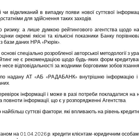
чи відкликаний в випадку появи нової суттєвої інформаці
остатніми для здійснення таких заходів.
 ризику, а лише думкою рейтингового агентства щодо над
оцінки окремі якісні та кількісні показники Банку порівню
 з бази даних НРА «Рюрік».
 основі спеціально розробленої авторської методології з ур
йтинг не є рекомендацією щодо будь-яких форм кредитуван
не несе відповідальності за жодними борговими зобов’язання
о надану АТ «АБ «РАДАБАНК» внутрішню інформацію і фі
аних.
ревірок інформації і може в разі потреби покладатися на н
та повноти інформації, що є у розпорядженні Агентства.
 найбільш суттєві фактори, які впливають на рівень кредитн
таном на 01.04.2026 р. кредити клієнтам-юридичним особам 