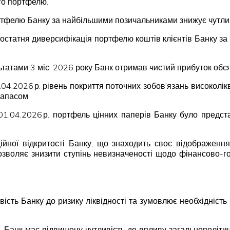
го портфелю.
ртфелю Банку за найбільшими позичальниками знижує чутлив
Достатня диверсифікація портфелю коштів клієнтів Банку з
льтатами 3 міс. 2026 року Банк отримав чистий прибуток обс
01.04.2026 р. рівень покриття поточних зобов’язань висок
запасом.
 01.04.2026 р. портфель цінних паперів Банку було пред
ійної відкритості Банку, що знаходить своє відображення
озволяє знизити ступінь невизначеності щодо фінансово-гос
ість Банку до ризику ліквідності та зумовлює необхідність
ій, Банк має підвищену чутливість до впливу загальнополіт