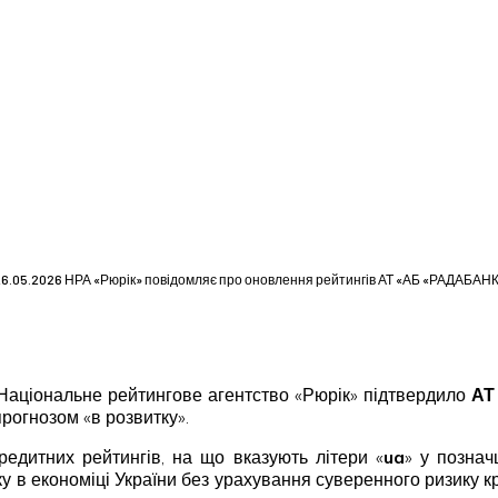
6.05.2026 НРА «Рюрік» повідомляє про оновлення рейтингів АТ «АБ «РАДАБАН
аціональне рейтингове агентство «Рюрік» підтвердило
АТ
прогнозом «в розвитку».
едитних рейтингів, на що вказують літери «
ua
» у познач
ку в економіці України без урахування суверенного ризику 