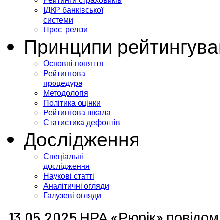
Рейтинги страховиків
ІДКР банківської
системи
Прес-релізи
Принципи рейтингува
Основні поняття
Рейтингова
процедура
Методологія
Політика оцінки
Рейтингова шкала
Статистика дефолтів
Дослідження
Спеціальні
дослідження
Наукові статті
Аналітичні огляди
Галузеві огляди
13.05.2025 НРА «Рюрік» повідом