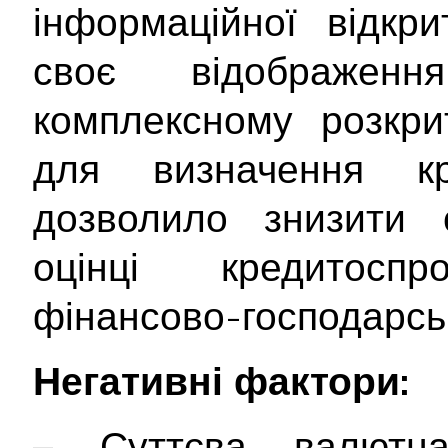
інформаційної відкр
своє відображе
комплексному розкрит
для визначення кр
дозволило знизити с
оцінці кредитосп
фінансово-господарськ
Негативні фактори:
– Суттєва валютна