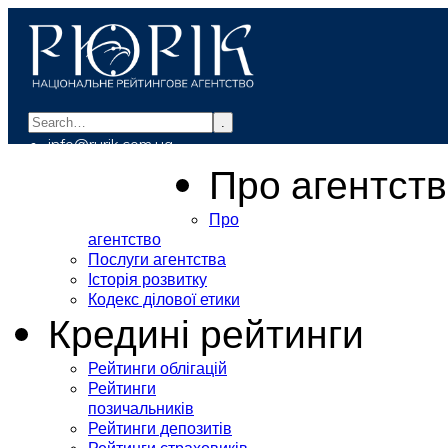
.
info@rurik.com.ua
+38 (099) 037-19-83
Про агентст
Про
агентство
Послуги агентства
Історія розвитку
Кодекс ділової етики
Кредині рейтинги
Рейтинги облігацій
Рейтинги
позичальників
Рейтинги депозитів