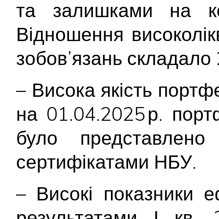
та залишками на ко
Відношення високолік
зобов’язань складало
– Висока якість портф
на 01.04.2025 р. пор
було представлен
сертифікатами НБУ.
– Високі показники е
результатами І кв.