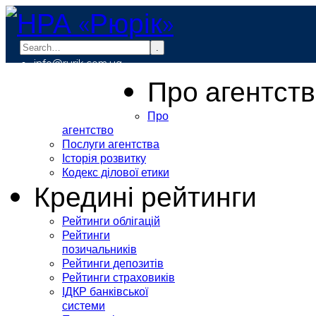
.
info@rurik.com.ua
+38 (099) 037-19-83
Про агентст
Про
агентство
Послуги агентства
Історія розвитку
Кодекс ділової етики
Кредині рейтинги
Рейтинги облігацій
Рейтинги
позичальників
Рейтинги депозитів
Рейтинги страховиків
ІДКР банківської
системи