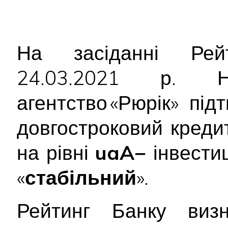
На засіданні Рейт
24.03.2021 р. На
агентство «Рюрік» пі
довгостроковий креди
на рівні
uaA−
інвестиц
«
стабільний
».
Рейтинг Банку виз