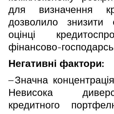
для визначення кр
дозволило знизити с
оцінці кредитосп
фінансово-господарськ
Негативні фактори:
– Значна концентраці
Невисока диверси
кредитного портфе