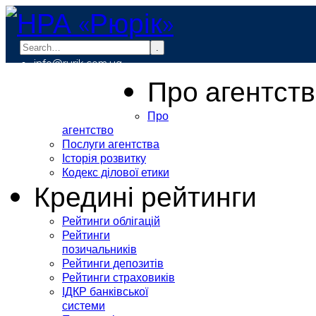
.
info@rurik.com.ua
+38 (099) 037-19-83
Про агентст
Про
агентство
Послуги агентства
Історія розвитку
Кодекс ділової етики
Кредині рейтинги
Рейтинги облігацій
Рейтинги
позичальників
Рейтинги депозитів
Рейтинги страховиків
ІДКР банківської
системи