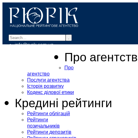
.
info@rurik.com.ua
+38 (099) 037-19-83
Про агентст
Про
агентство
Послуги агентства
Історія розвитку
Кодекс ділової етики
Кредині рейтинги
Рейтинги облігацій
Рейтинги
позичальників
Рейтинги депозитів