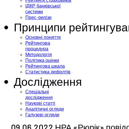
Рейтинги страховиків
ІДКР банківської
системи
Прес-релізи
Принципи рейтингува
Основні поняття
Рейтингова
процедура
Методологія
Політика оцінки
Рейтингова шкала
Статистика дефолтів
Дослідження
Спеціальні
дослідження
Наукові статті
Аналітичні огляди
Галузеві огляди
09.06.2022 НРА «Рюрік» повід