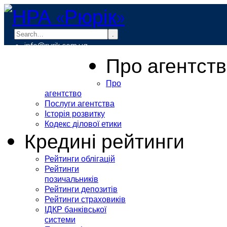
.
info@rurik.com.ua
+38 (099) 037-19-83
Про агентст
Про
агентство
Послуги агентства
Історія розвитку
Кодекс ділової етики
Кредині рейтинги
Рейтинги облігацій
Рейтинги
позичальників
Рейтинги депозитів
Рейтинги страховиків
ІДКР банківської
системи