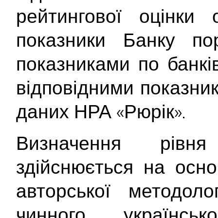
рейтингової оцінки о
показники Банку по
показниками по банків
відповідними показник
даних НРА «Рюрік».
Визначення рівня
здійснюється на осно
авторської методоло
чинного українсь