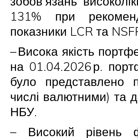
зобов’язань високолі
131% при рекоменд
показники LCR та NSFR
– Висока якість портф
на 01.04.2026 р. пор
було представлено 
числі валютними) та 
НБУ.
– Високий рівень ф