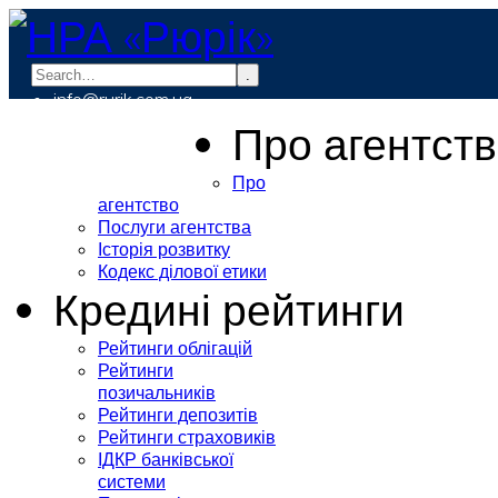
.
info@rurik.com.ua
+38 (099) 037-19-83
Про агентст
Про
агентство
Послуги агентства
Історія розвитку
Кодекс ділової етики
Кредині рейтинги
Рейтинги облігацій
Рейтинги
позичальників
Рейтинги депозитів
Рейтинги страховиків
ІДКР банківської
системи