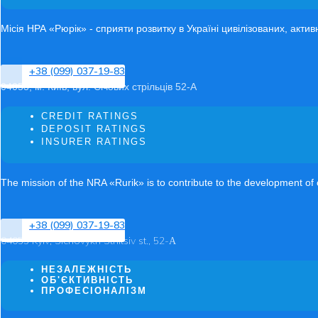
Місія НРА «Рюрік» - сприяти розвитку в Україні цивілізованих, акти
+38 (099) 037-19-83
04053, м. Київ, вул. Січових стрільців 52-А
CREDIT RATINGS
DEPOSIT RATINGS
INSURER RATINGS
The mission of the NRA «Rurik» is to contribute to the development of ci
+38 (099) 037-19-83
04053 Kyiv, Sichovykh Striltsiv st., 52-А
НЕЗАЛЕЖНІСТЬ
ОБ'ЄКТИВНІСТЬ
ПРОФЕСІОНАЛІЗМ