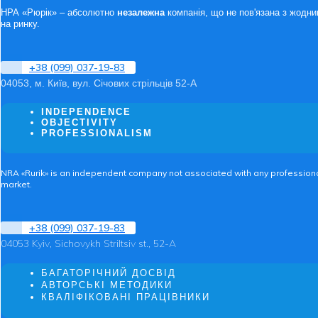
НРА «Рюрік» – абсолютно
незалежна
компанія, що не пов'язана з жодни
на ринку.
+38 (099) 037-19-83
04053, м. Київ, вул. Січових стрільців 52-А
INDEPENDENCE
OBJECTIVITY
PROFESSIONALISM
NRA «Rurik» is an independent company not associated with any professional 
market.
+38 (099) 037-19-83
04053 Kyiv, Sichovykh Striltsiv st., 52-A
БАГАТОРІЧНИЙ ДОСВІД
АВТОРСЬКІ МЕТОДИКИ
КВАЛІФІКОВАНІ ПРАЦІВНИКИ