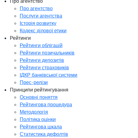
Про агентство
Про агентство
Послуги агентства
Історія розвитку
Кодекс ділової етики
Рейтинги
Рейтинги облігацій
Рейтинги позичальників
Рейтинги депозитів
Рейтинги страховиків
ІДКР банківської системи
Прес-релізи
Принципи рейтингування
Основні поняття
Рейтингова процедура
Методологія
Політика оцінки
Рейтингова шкала
Статистика дефолтів