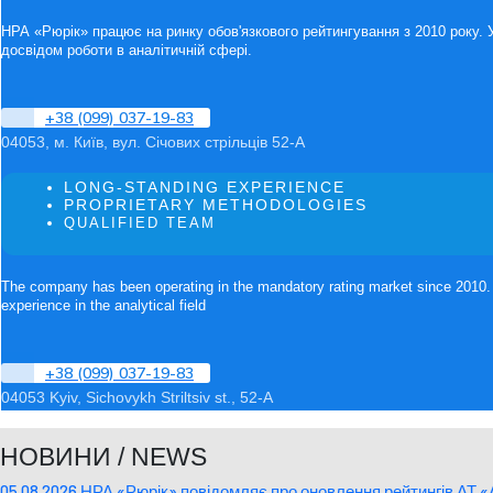
НРА «Рюрік» працює на ринку обов'язкового рейтингування з 2010 року. 
досвідом роботи в аналітичній сфері.
+38 (099) 037-19-83
04053, м. Київ, вул. Січових стрільців 52-А
LONG-STANDING EXPERIENCE
PROPRIETARY METHODOLOGIES
QUALIFIED TEAM
The company has been operating in the mandatory rating market since 2010. 
experience in the analytical field
+38 (099) 037-19-83
04053 Kyiv, Sichovykh Striltsiv st., 52-A
НОВИНИ / NEWS
05.08.2026 НРА «Рюрік» повідомляє про оновлення рейтингів АТ