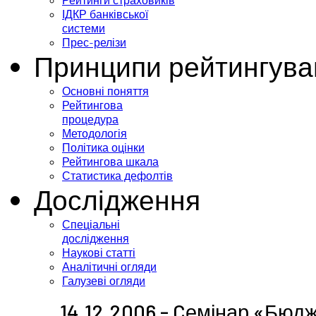
Рейтинги страховиків
ІДКР банківської
системи
Прес-релізи
Принципи рейтингува
Основні поняття
Рейтингова
процедура
Методологія
Політика оцінки
Рейтингова шкала
Статистика дефолтів
Дослідження
Спеціальні
дослідження
Наукові статті
Аналітичні огляди
Галузеві огляди
14.12.2006 - Cемінар «Бюд