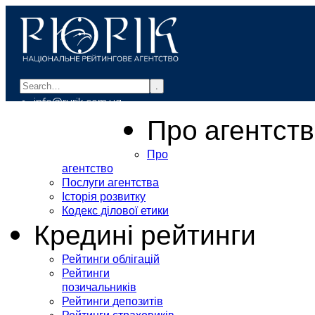
.
info@rurik.com.ua
+38 (099) 037-19-83
Про агентст
Про
агентство
Послуги агентства
Історія розвитку
Кодекс ділової етики
Кредині рейтинги
Рейтинги облігацій
Рейтинги
позичальників
Рейтинги депозитів