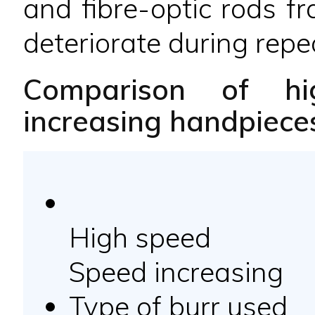
and fibre-optic rods fr
deteriorate during repe
Comparison of h
increasing handpieces
High speed
Speed increasing
Type of burr used