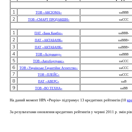
1
ТОВ «АКСІОМА»
uaBBB
2
ТОВ «СМАРТ ПРОДАКШН»
uaССС
1
ПАТ «Банк Камбіо»
uaBBB-
2
ПАТ «АКТАБАНК»
uaBBB+
3
ПАТ «АКТАБАНК»
uaBBB+
4
ТОВ «Астракард»
uaBBB
5
ТОВ «Автобортранс»
uaССС
6
ТОВ «Українське Гарантійне Агентство»
uaССС
7
ТОВ «ПЛЕЙС»
uaССС
8
ПАТ «АВЕРС»
uaB
9
ТОВ «ВО ТЕХНА»
uaBВ
На даний момент НРА «Рюрік» підтримує 13 кредитних рейтингів (10
кр
За результатами оновлення кредитних рейтингів у червні 2011 р. змін рі