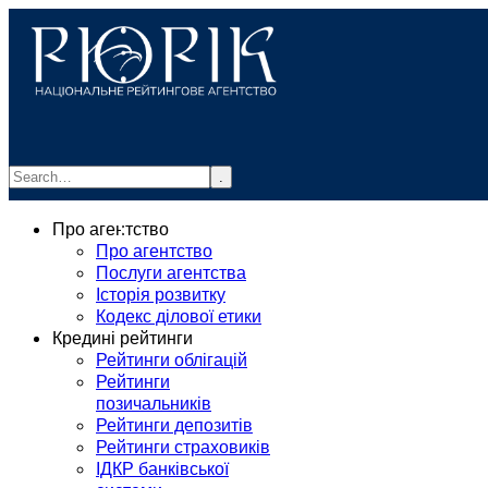
.
info@rurik.com.ua
Про агентство
+38 (099) 037-19-83
Про агентство
Послуги агентства
Історія розвитку
Кодекс ділової етики
Кредині рейтинги
Рейтинги облігацій
Рейтинги
позичальників
Рейтинги депозитів
Рейтинги страховиків
ІДКР банківської