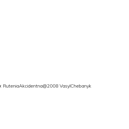
ого: RuteniaAkcidentna@2008 VasylChebanyk