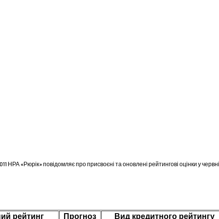
2011 НРА «Рюрік» повідомляє про присвоєні та оновлені рейтингові оцінки у червні 
ий рейтинг
Прогноз
Вид кредитного рейтингу