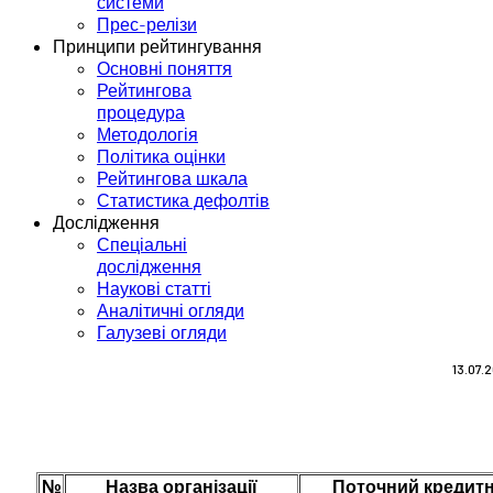
системи
Прес-релізи
Принципи рейтингування
Основні поняття
Рейтингова
процедура
Методологія
Політика оцінки
Рейтингова шкала
Статистика дефолтів
Дослідження
Спеціальні
дослідження
Наукові статті
Аналітичні огляди
Галузеві огляди
13.07.
№
Назва організації
Поточний кредитн