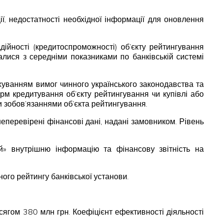
ї, недостатності необхідної інформації для оновлення
ійності (кредитоспроможності) об’єкту рейтингування
валися з середніми показниками по банківській системі
хуванням вимог чинного українського законодавства та
м кредитування об’єкту рейтингування чи купівлі або
и зобов’язаннями об’єкта рейтингування.
еперевірені фінансові дані, надані замовником. Рівень
» внутрішню інформацію та фінансову звітність на
ного рейтингу банківської установи.
сягом 380 млн грн. Коефіцієнт ефективності діяльності