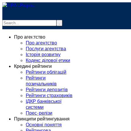
.
info@rurik.com.ua
Про агентство
+38 (099) 037-19-83
Про агентство
Послуги агентства
Історія розвитку
Кодекс ділової етики
Кредині рейтинги
Рейтинги облігацій
Рейтинги
позичальників
Рейтинги депозитів
Рейтинги страховиків
ІДКР банківської
системи
Прес-релізи
Принципи рейтингування
Основні поняття
Рейтингова