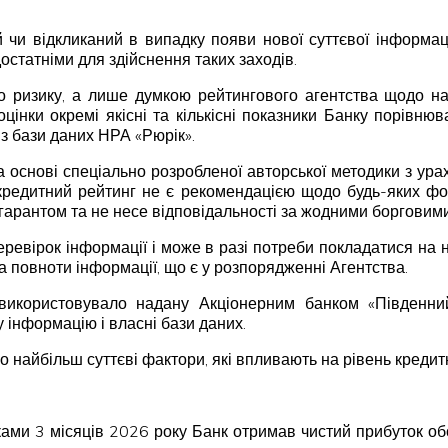
чи відкликаний в випадку появи нової суттєвої інформаці
остатніми для здійснення таких заходів.
 ризику, а лише думкою рейтингового агентства щодо над
оцінки окремі якісні та кількісні показники Банку порівню
 з бази даних НРА «Рюрік».
а основі спеціально розробленої авторської методики з ура
кредитний рейтинг не є рекомендацією щодо будь-яких фор
 гарантом та не несе відповідальності за жодними борговим
ревірок інформації і може в разі потреби покладатися на н
та повноти інформації, що є у розпорядженні Агентства.
використовувало надану Акціонерним банком «Південний
у інформацію і власні бази даних.
о найбільш суттєві фактори, які впливають на рівень кредит
мками 3 місяців 2026 року Банк отримав чистий прибуток об