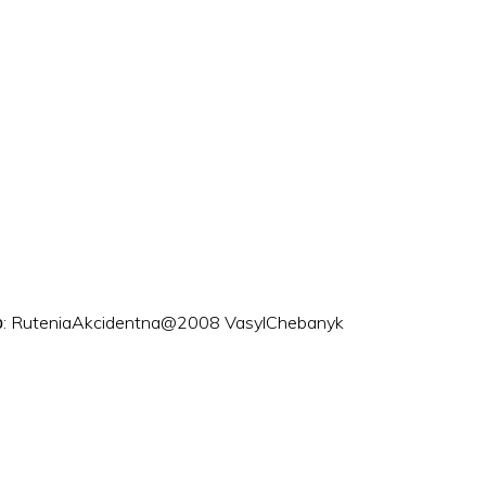
ого: RuteniaAkcidentna@2008 VasylChebanyk