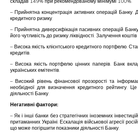
складав 149% при рекомендованому мінімумі 100%.
– Прийнятна концентрація активних операцій Банку. 
кредитного ризику.
– Прийнятна диверсифікація пасивних операцій Банку
його чутливість до ризику ліквідності. Залучення кошт
– Висока якість клієнтського кредитного портфелю. С
кредитів.
– Висока якість портфелю цінних паперів. Банк вкла
українських емітентів.
– Високий рівень фінансової прозорості та інформац
необхідної для визначення кредитного рейтингу. Це 
діяльності Банку.
Негативні фактори:
– Як і інші банки без стратегічних іноземних інвестиц
притаманних Україні. Ескалація військової агресії рос
що може погіршити показники діяльності Банку.