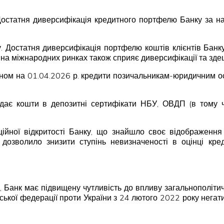
Достатня диверсифікація кредитного портфелю Банку за н
. Достатня диверсифікація портфелю коштів клієнтів Бан
ів на міжнародних ринках також сприяє диверсифікації та зд
таном на 01.04.2026 р. кредити позичальникам-юридичним 
дає кошти в депозитні сертифікати НБУ, ОВДП (в тому числ
ійної відкритості Банку, що знайшло своє відображення
дозволило знизити ступінь невизначеності в оцінці кре
ій, Банк має підвищену чутливість до впливу загальнополіт
ійської федерації проти України з 24 лютого 2022 року негат