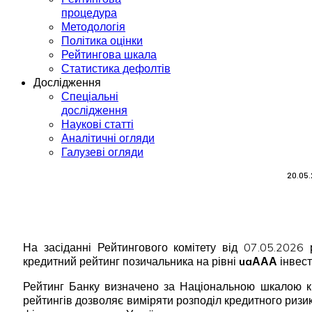
процедура
Методологія
Політика оцінки
Рейтингова шкала
Статистика дефолтів
Дослідження
Спеціальні
дослідження
Наукові статті
Аналітичні огляди
Галузеві огляди
20.05
На засіданні Рейтингового комітету від 07.05.2026
кредитний рейтинг позичальника на рівні
uaААА
інвест
Рейтинг Банку визначено за Національною шкалою кре
рейтингів дозволяє виміряти розподіл кредитного ризи