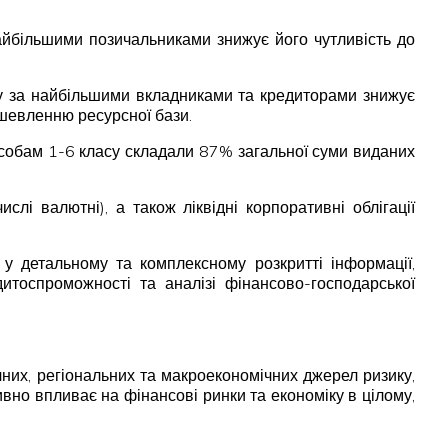
айбільшими позичальниками знижує його чутливість до
ку за найбільшими вкладниками та кредиторами знижує
ешевленню ресурсної бази.
особам 1-6 класу складали 87% загальної суми виданих
і валютні), а також ліквідні корпоративні облігації
 у детальному та комплексному розкритті інформації,
дитоспроможності та аналізі фінансово-господарської
ичних, регіональних та макроекономічних джерел ризику,
ивно впливає на фінансові ринки та економіку в цілому,