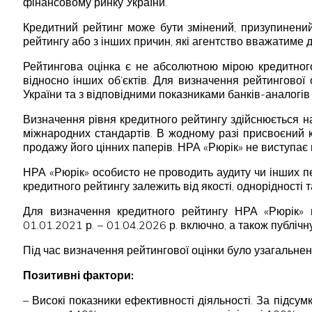
фінансовому ринку України.
Кредитний рейтинг може бути змінений, призупинений 
рейтингу або з інших причин, які агентство вважатиме д
Рейтингова оцінка є не абсолютною мірою кредитного
відносно інших об’єктів. Для визначення рейтингової 
України та з відповідними показниками банків-аналогів
Визначення рівня кредитного рейтингу здійснюється н
міжнародних стандартів. В жодному разі присвоєний 
продажу його цінних паперів. НРА «Рюрік» не виступає
НРА «Рюрік» особисто не проводить аудиту чи інших пе
кредитного рейтингу залежить від якості, однорідності 
Для визначення кредитного рейтингу НРА «Рюрік» 
01.01.2021 р. − 01.04.2026 р. включно, а також публічн
Під час визначення рейтингової оцінки було узагальнен
Позитивні фактори:
– Високі показники ефективності діяльності. За підсу