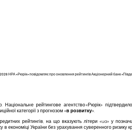
.2026 НРА «Рюрік» повідомляє про оновлення рейтингів Акціонерний банк «Півд
 р. Національне рейтингове агентство «Рюрік» підтверди
иційної категорії з прогнозом «
в розвитку
».
дитних рейтингів, на що вказують літери «ua» у познач
ку в економіці України без урахування суверенного ризику 