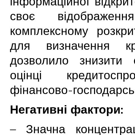
інформаційної відкри
своє відображе
комплексному розкрит
для визначення кр
дозволило знизити с
оцінці кредитосп
фінансово-господарськ
Негативні фактори:
– Значна концентра