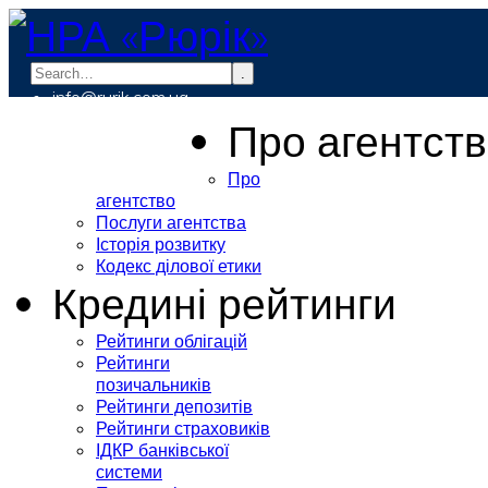
.
info@rurik.com.ua
+38 (099) 037-19-83
Про агентст
Про
агентство
Послуги агентства
Історія розвитку
Кодекс ділової етики
Кредині рейтинги
Рейтинги облігацій
Рейтинги
позичальників
Рейтинги депозитів
Рейтинги страховиків
ІДКР банківської
системи