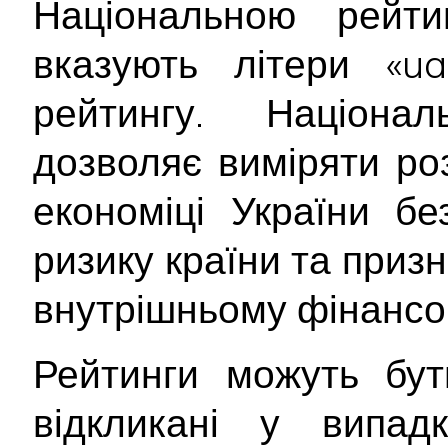
Національною рейт
вказують літери «ua
рейтингу. Націона
дозволяє виміряти ро
економіці України б
ризику країни та приз
внутрішньому фінансо
Рейтинги можуть бут
відкликані у випад