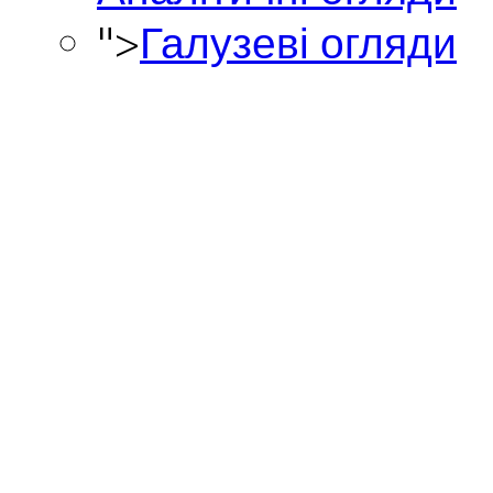
">
Галузеві огляди