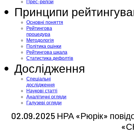
Прес-релізи
Принципи рейтингува
Основні поняття
Рейтингова
процедура
Методологія
Політика оцінки
Рейтингова шкала
Статистика дефолтів
Дослідження
Спеціальні
дослідження
Наукові статті
Аналітичні огляди
Галузеві огляди
02.09.2025 НРА «Рюрік» повід
«С