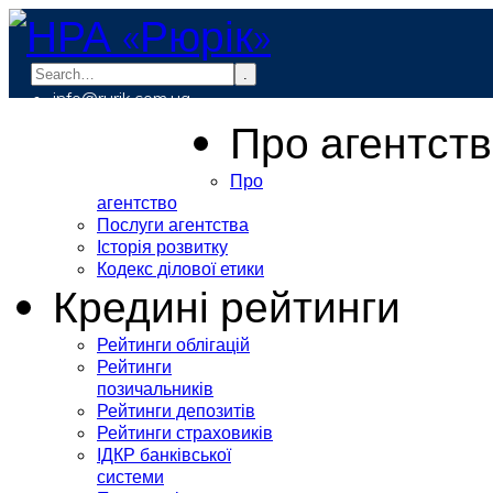
.
info@rurik.com.ua
+38 (099) 037-19-83
Про агентст
Про
агентство
Послуги агентства
Історія розвитку
Кодекс ділової етики
Кредині рейтинги
Рейтинги облігацій
Рейтинги
позичальників
Рейтинги депозитів
Рейтинги страховиків
ІДКР банківської
системи