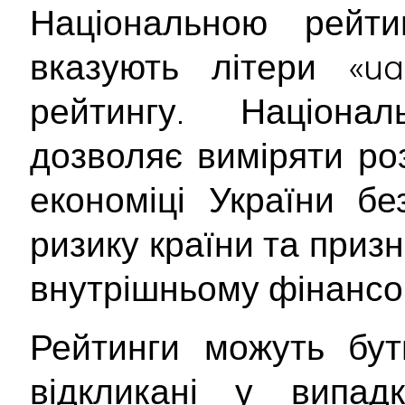
Національною рейт
вказують літери «ua
рейтингу. Націона
дозволяє виміряти ро
економіці України б
ризику країни та приз
внутрішньому фінансо
Рейтинги можуть бут
відкликані у випад