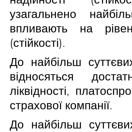
узагальнено найбіл
впливають на рівен
(стійкості).
До найбільш суттєв
відносяться достат
ліквідності, платоспр
страхової компанії.
До найбільш суттєв