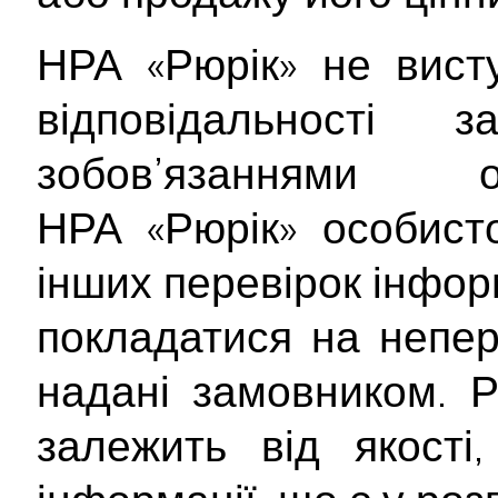
НРА «Рюрік» не вист
відповідальності
зобов’язаннями о
НРА «Рюрік» особист
інших перевірок інформ
покладатися на непер
надані замовником. Р
залежить від якості