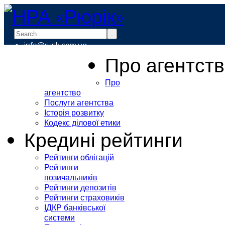
.
info@rurik.com.ua
+38 (099) 037-19-83
Про агентст
Про
агентство
Послуги агентства
Історія розвитку
Кодекс ділової етики
Кредині рейтинги
Рейтинги облігацій
Рейтинги
позичальників
Рейтинги депозитів
Рейтинги страховиків
ІДКР банківської
системи