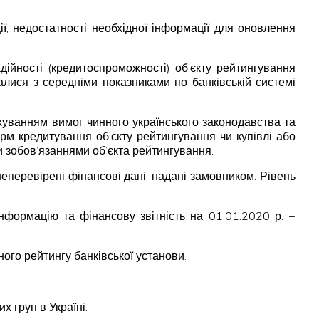
ї, недостатності необхідної інформації для оновлення
ійності (кредитоспроможності) об’єкту рейтингування
валися з середніми показниками по банківській системі
хуванням вимог чинного українського законодавства та
м кредитування об’єкту рейтингування чи купівлі або
и зобов’язаннями об’єкта рейтингування.
еперевірені фінансові дані, надані замовником. Рівень
ормацію та фінансову звітність на 01.01.2020 р. −
ного рейтингу банківської установи.
х груп в Україні.