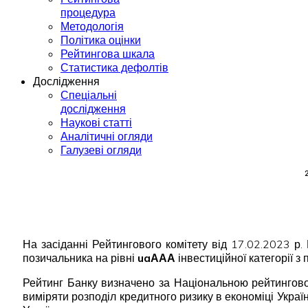
процедура
Методологія
Політика оцінки
Рейтингова шкала
Статистика дефолтів
Дослідження
Спеціальні
дослідження
Наукові статті
Аналітичні огляди
Галузеві огляди
На засіданні Рейтингового комітету від 17.02.2023 
позичальника на рівні
uaААА
інвестиційної категорії з
Рейтинг Банку визначено за Національною рейтингово
виміряти розподіл кредитного ризику в економіці Укра