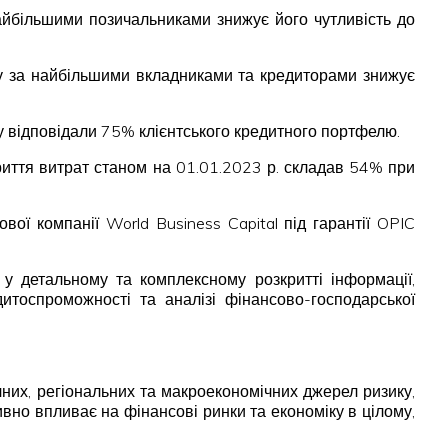
айбільшими позичальниками знижує його чутливість до
ку за найбільшими вкладниками та кредиторами знижує
у відповідали 75% клієнтського кредитного портфелю.
криття витрат станом на 01.01.2023 р. складав 54% при
ї компанії World Business Capital під гарантії OPIC
 у детальному та комплексному розкритті інформації,
дитоспроможності та аналізі фінансово-господарської
ичних, регіональних та макроекономічних джерел ризику,
ивно впливає на фінансові ринки та економіку в цілому,