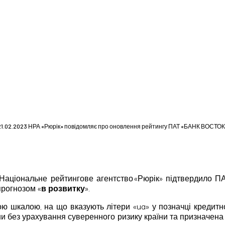
21.02.2023 НРА «Рюрік» повідомляє про оновлення рейтингу ПАТ «БАНК ВОСТОК
р. Національне рейтингове агентство «Рюрік» підтвердило
 прогнозом «
в розвитку
».
ю шкалою, на що вказують літери «ua» у позначці кредитн
їни без урахування суверенного ризику країни та призначе