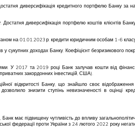
Достатня диверсифікація кредитного портфелю Банку за н
. Достатня диверсифікація портфелю коштів клієнтів Бан
Станом на 01.01.2023 р. кредити юридичним особам 1-6 клас
ів у сукупних доходах Банку. Коефіцієнт безризикового по
ми. У 2017 та 2019 році Банк залучав кошти від фінансово
я приватних закордонних інвестицій, США).
ійної відкритості Банку, що знайшло своє відображення
дозволило знизити ступінь невизначеності в оцінці кре
ій, Банк має підвищену чутливість до впливу загальнополіт
ійської федерації проти України з 24 лютого 2022 року негат