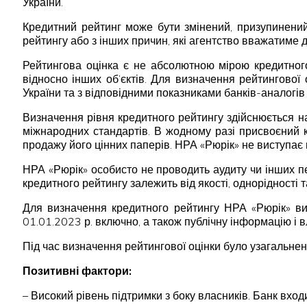
України.
Кредитний рейтинг може бути змінений, призупинений 
рейтингу або з інших причин, які агентство вважатиме д
Рейтингова оцінка є не абсолютною мірою кредитного
відносно інших об’єктів. Для визначення рейтингової 
України та з відповідними показниками банків-аналогів
Визначення рівня кредитного рейтингу здійснюється н
міжнародних стандартів. В жодному разі присвоєний 
продажу його цінних паперів. НРА «Рюрік» не виступає
НРА «Рюрік» особисто не проводить аудиту чи інших пе
кредитного рейтингу залежить від якості, однорідності 
Для визначення кредитного рейтингу НРА «Рюрік» в
01.01.2023 р. включно, а також публічну інформацію і в
Під час визначення рейтингової оцінки було узагальнен
Позитивні фактори:
– Високий рівень підтримки з боку власників. Банк вход