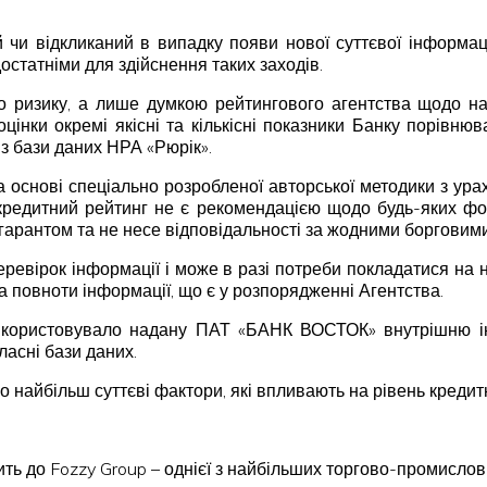
чи відкликаний в випадку появи нової суттєвої інформаці
остатніми для здійснення таких заходів.
 ризику, а лише думкою рейтингового агентства щодо над
оцінки окремі якісні та кількісні показники Банку порівню
 з бази даних НРА «Рюрік».
а основі спеціально розробленої авторської методики з ура
кредитний рейтинг не є рекомендацією щодо будь-яких фор
 гарантом та не несе відповідальності за жодними борговим
ревірок інформації і може в разі потреби покладатися на н
та повноти інформації, що є у розпорядженні Агентства.
икористовувало надану ПАТ «БАНК ВОСТОК» внутрішню інф
ласні бази даних.
о найбільш суттєві фактори, які впливають на рівень кредит
ить до Fozzy Group – однієї з найбільших торгово-промислови