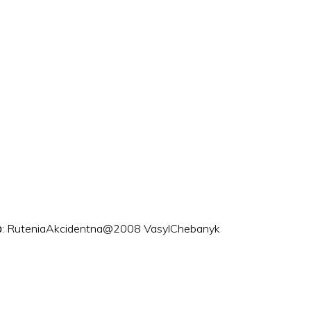
ого: RuteniaAkcidentna@2008 VasylChebanyk