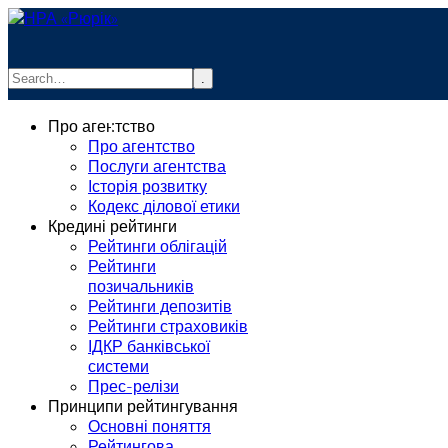
.
info@rurik.com.ua
Про агентство
+38 (099) 037-19-83
Про агентство
Послуги агентства
Історія розвитку
Кодекс ділової етики
Кредині рейтинги
Рейтинги облігацій
Рейтинги
позичальників
Рейтинги депозитів
Рейтинги страховиків
ІДКР банківської
системи
Прес-релізи
Принципи рейтингування
Основні поняття
Рейтингова