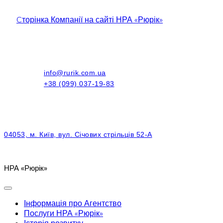
Cторінка Компанії на сайті НРА «Рюрік»
info@rurik.com.ua
+38 (099) 037-19-83
04053, м. Київ, вул. Січових стрільців 52-А
НРА «Рюрік»
Інформація про Агентство
Послуги НРА «Рюрік»
Історія розвитку