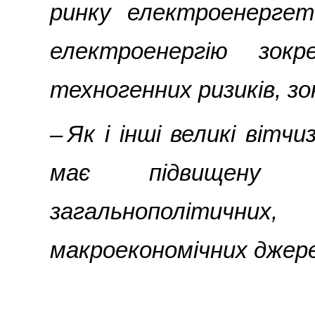
ринку електроенерге
електроенергію зок
техногенних ризиків, зо
– Як і інші великі вітч
має підвищену 
загальнополітич
макроекономічних джере