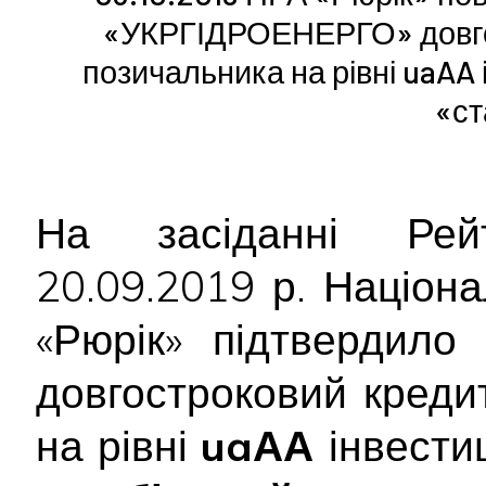
«УКРГІДРОЕНЕРГО» довгос
позичальника на рівні uaAA 
«ст
На засіданні Рейт
20.09.2019 р. Націон
«Рюрік» підтвердил
довгостроковий креди
на рівні
uaАА
інвести