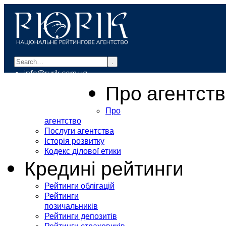
.
info@rurik.com.ua
+38 (099) 037-19-83
Про агентст
Про
агентство
Послуги агентства
Історія розвитку
Кодекс ділової етики
Кредині рейтинги
Рейтинги облігацій
Рейтинги
позичальників
Рейтинги депозитів