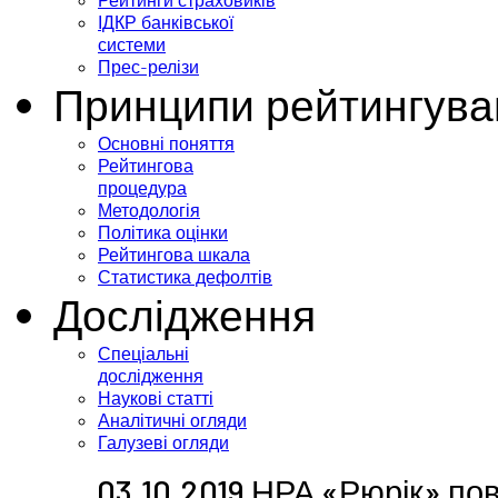
Рейтинги страховиків
ІДКР банківської
системи
Прес-релізи
Принципи рейтингува
Основні поняття
Рейтингова
процедура
Методологія
Політика оцінки
Рейтингова шкала
Статистика дефолтів
Дослідження
Спеціальні
дослідження
Наукові статті
Аналітичні огляди
Галузеві огляди
03.10.2019 НРА «Рюрік» по