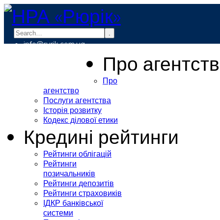
.
info@rurik.com.ua
+38 (099) 037-19-83
Про агентст
Про
агентство
Послуги агентства
Історія розвитку
Кодекс ділової етики
Кредині рейтинги
Рейтинги облігацій
Рейтинги
позичальників
Рейтинги депозитів
Рейтинги страховиків
ІДКР банківської
системи