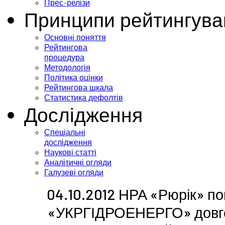
Прес-релізи
Принципи рейтингува
Основні поняття
Рейтингова
процедура
Методологія
Політика оцінки
Рейтингова шкала
Статистика дефолтів
Дослідження
Спеціальні
дослідження
Наукові статті
Аналітичні огляди
Галузеві огляди
04.10.2012 НРА «Рюрік» п
«УКРГІДРОЕНЕРГО» довгос