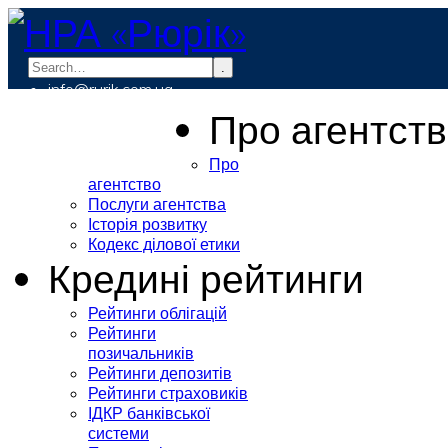
.
info@rurik.com.ua
+38 (099) 037-19-83
Про агентст
Про
агентство
Послуги агентства
Історія розвитку
Кодекс ділової етики
Кредині рейтинги
Рейтинги облігацій
Рейтинги
позичальників
Рейтинги депозитів
Рейтинги страховиків
ІДКР банківської
системи