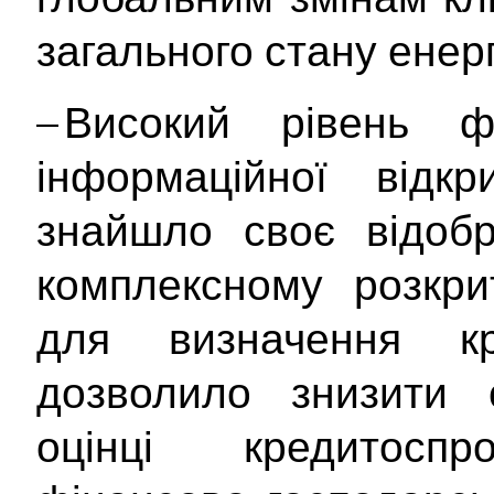
загального стану енер
– Високий рівень ф
інформаційної відкр
знайшло своє відоб
комплексному розкрит
для визначення кр
дозволило знизити с
оцінці кредитосп