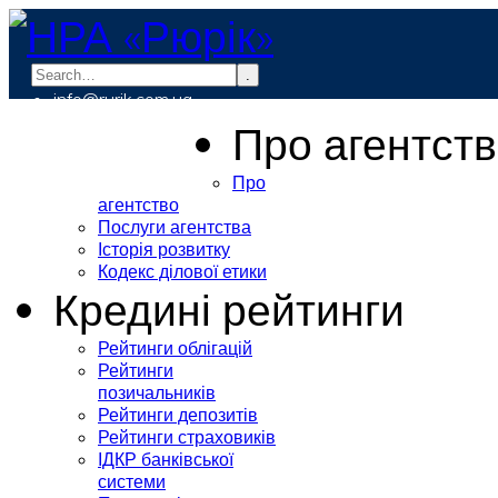
.
info@rurik.com.ua
+38 (099) 037-19-83
Про агентст
Про
агентство
Послуги агентства
Історія розвитку
Кодекс ділової етики
Кредині рейтинги
Рейтинги облігацій
Рейтинги
позичальників
Рейтинги депозитів
Рейтинги страховиків
ІДКР банківської
системи