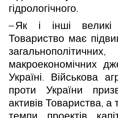
гідрологічного.
– Як і інші великі 
Товариство має підви
загальнополітич
макроекономічних дж
Україні. Військова аг
проти України приз
активів Товариства, а
темпи проектів капі