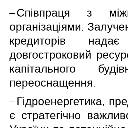
– Співпраця з між
організаціями. Залуче
кредиторів нада
довгостроковий ресурс
капітального буді
переоснащення.
– Гідроенергетика, пр
є стратегічно важли