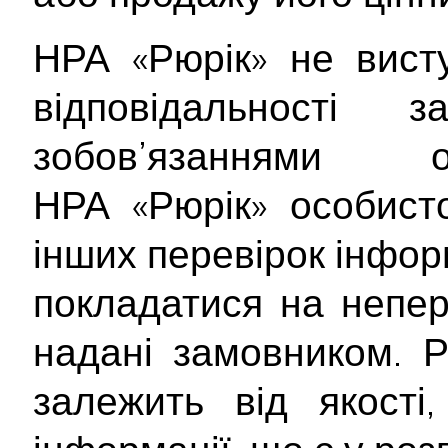
НРА «Рюрік» не вист
відповідальності
зобов’язаннями о
НРА «Рюрік» особист
інших перевірок інформ
покладатися на непер
надані замовником. Р
залежить від якості