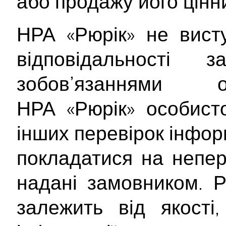
або продажу його цінн
НРА «Рюрік» не вист
відповідальності
зобов’язаннями о
НРА «Рюрік» особист
інших перевірок інформ
покладатися на непер
надані замовником. Р
залежить від якості