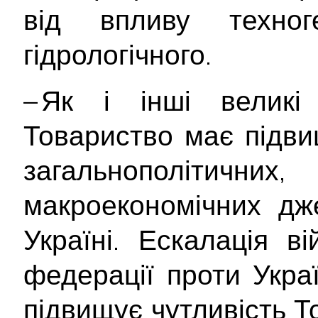
від впливу техног
гідрологічного.
– Як і інші великі 
Товариство має підви
загальнополітич
макроекономічних дж
Україні. Ескалація ві
федерації проти Укра
підвищує чутливість Т