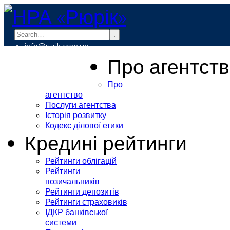
.
info@rurik.com.ua
+38 (099) 037-19-83
Про агентст
Про
агентство
Послуги агентства
Історія розвитку
Кодекс ділової етики
Кредині рейтинги
Рейтинги облігацій
Рейтинги
позичальників
Рейтинги депозитів
Рейтинги страховиків
ІДКР банківської
системи