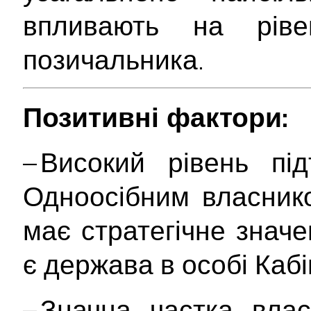
впливають на ріве
позичальника.
Позитивні фактори:
– Високий рівень пі
Одноосібним власник
має стратегічне значе
є держава в особі Кабі
– Значна частка влас