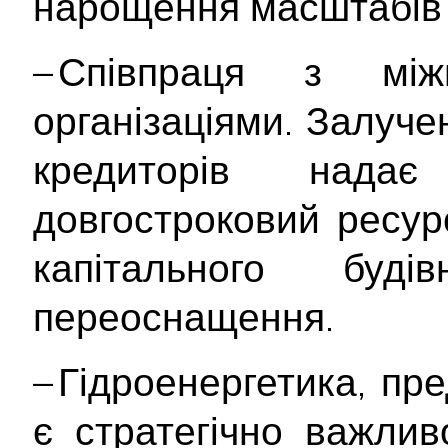
нарощення масштабів 
– Співпраця з між
організаціями. Залуче
кредиторів нада
довгостроковий ресурс
капітального буді
переоснащення.
– Гідроенергетика, пр
є стратегічно важли