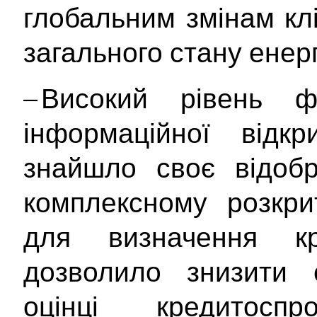
глобальним змінам кл
загального стану енер
– Високий рівень ф
інформаційної відкр
знайшло своє відоб
комплексному розкрит
для визначення кр
дозволило знизити с
оцінці кредитосп