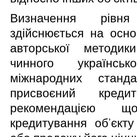
Визначення рівня
здійснюється на осно
авторської методи
чинного українсь
міжнародних станд
присвоєний кре
рекомендацією 
кредитування об’єкту