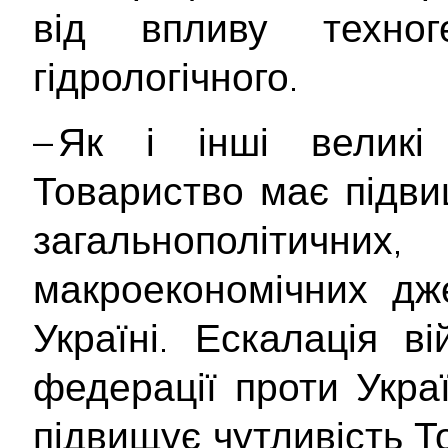
від впливу техног
гідрологічного.
– Як і інші великі 
Товариство має підви
загальнополітич
макроекономічних дж
Україні. Ескалація ві
федерації проти Укра
підвищує чутливість Т