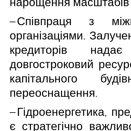
нарощення масштабів 
– Співпраця з між
організаціями. Залуче
кредиторів нада
довгостроковий ресурс
капітального буді
переоснащення.
– Гідроенергетика, пр
є стратегічно важли