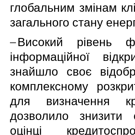
глобальним змінам кл
загального стану енер
– Високий рівень ф
інформаційної відкр
знайшло своє відоб
комплексному розкрит
для визначення кр
дозволило знизити с
оцінці кредитосп