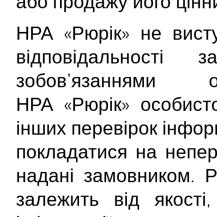
або продажу його цінн
НРА «Рюрік» не вист
відповідальності
зобов’язаннями о
НРА «Рюрік» особист
інших перевірок інформ
покладатися на непер
надані замовником. Р
залежить від якості