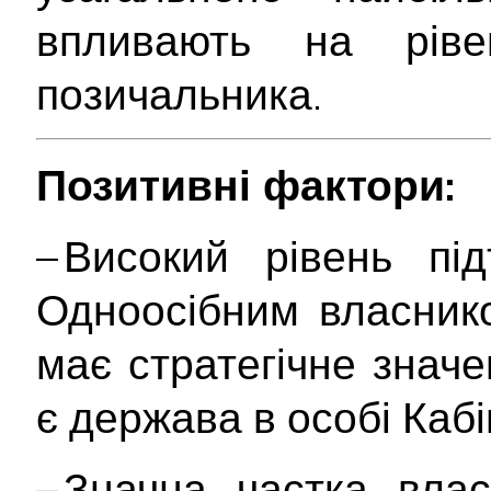
впливають на ріве
позичальника.
Позитивні фактори:
– Високий рівень пі
Одноосібним власник
має стратегічне значе
є держава в особі Кабі
– Значна частка влас