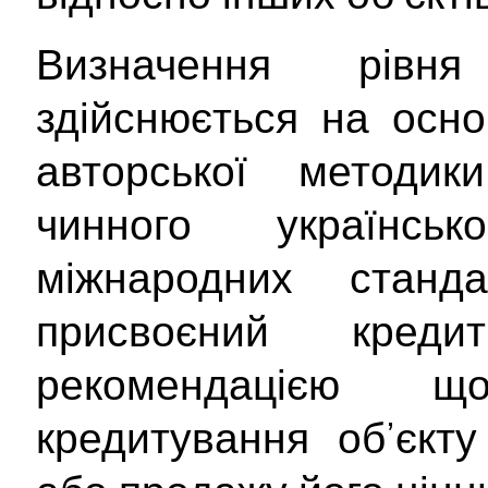
Визначення рівня
здійснюється на осно
авторської методи
чинного українсь
міжнародних станд
присвоєний кре
рекомендацією 
кредитування об’єкту