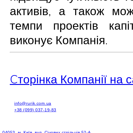
активів, а також мо
темпи проектів капі
виконує Компанія.
Cторінка Компанії на с
info@rurik.com.ua
+38 (099) 037-19-83
04053, м. Київ, вул. Січових стрільців 52-А