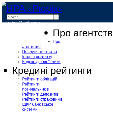
.
info@rurik.com.ua
+38 (099) 037-19-83
Про агентст
Про
агентство
Послуги агентства
Історія розвитку
Кодекс ділової етики
Кредині рейтинги
Рейтинги облігацій
Рейтинги
позичальників
Рейтинги депозитів
Рейтинги страховиків
ІДКР банківської
системи