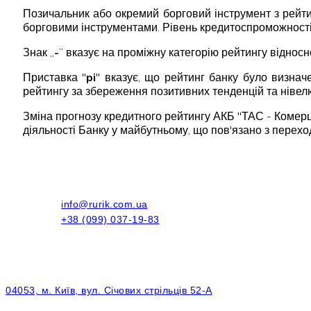
Позичальник або окремий борговий інструмент з рейт
борговими інструментами. Рівень кредитоспроможності
Знак „
-
” вказує на проміжну категорію рейтингу відносн
Приставка "
pi
" вказує, що рейтинг банку було визначе
рейтингу за збереження позитивних тенденцій та нівел
Зміна прогнозу кредитного рейтингу АКБ "ТАС - Комерцб
діяльності Банку у майбутньому, що пов'язано з перех
info@rurik.com.ua
+38 (099) 037-19-83
04053, м. Київ, вул. Січових стрільців 52-А