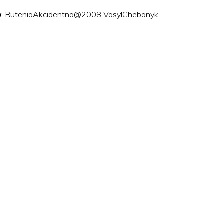
ого: RuteniaAkcidentna@2008 VasylChebanyk