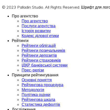
© 2023 Palladin Studio. All Rights Reserved. Шрифт для л
Про агентство
Про агентство
Послуги агентства
Історія розвитку
Кодекс ділової етики
Рейтинги
Рейтинги облігацій
Рейтинги позичальників
Рейтинги депозитів
Рейтинги страховиків
ІДКР банківської системи
Прес-релізи
Принципи рейтингування
Основні поняття
Рейтингова процедура
Методологія
Політика оцінки
Рейтингова шкала
Статистика дефолтів
Дослідження