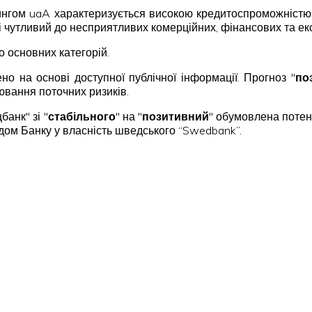
ингом uaA характеризується високою кредитоспроможністю
 чутливий до несприятливих комерційних, фінансових та ек
о основних категорій.
но на основі доступної публічної інформації. Прогноз "
по
ювання поточних ризиків.
анк" зі "
стабільного
" на "
позитивний
" обумовлена поте
одом Банку у власність шведського “Swedbank”.