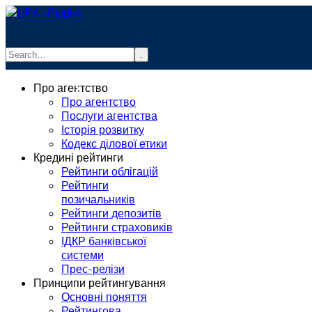
.
info@rurik.com.ua
Про агентство
+38 (099) 037-19-83
Про агентство
Послуги агентства
Історія розвитку
Кодекс ділової етики
Кредині рейтинги
Рейтинги облігацій
Рейтинги
позичальників
Рейтинги депозитів
Рейтинги страховиків
ІДКР банківської
системи
Прес-релізи
Принципи рейтингування
Основні поняття
Рейтингова