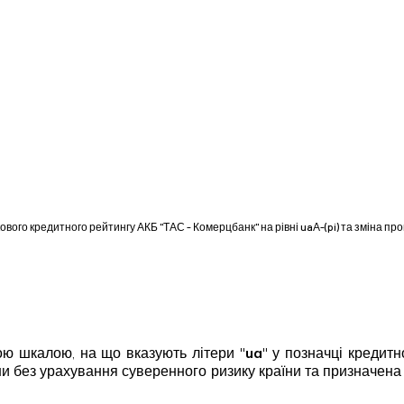
вого кредитного рейтингу АКБ "ТАС - Комерцбанк" на рівні uaА-(pi) та зміна прог
ю шкалою, на що вказують літери "
ua
" у позначці кредит
їни без урахування суверенного ризику країни та призначе