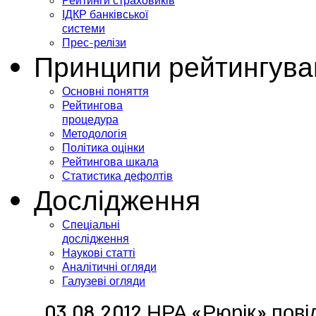
Рейтинги страховиків
ІДКР банківської
системи
Прес-релізи
Принципи рейтингува
Основні поняття
Рейтингова
процедура
Методологія
Політика оцінки
Рейтингова шкала
Статистика дефолтів
Дослідження
Спеціальні
дослідження
Наукові статті
Аналітичні огляди
Галузеві огляди
03.08.2012 НРА «Рюрік» пов