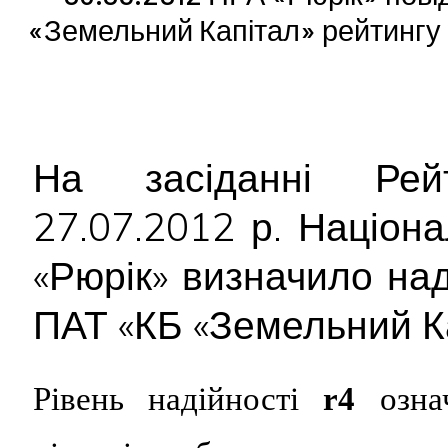
«Земельний Капітал» рейтингу н
На засіданні Рейт
27.07.2012 р. Націон
«Рюрік» визначило над
ПАТ «КБ «Земельний Ка
Рівень надійності
r
4
озн