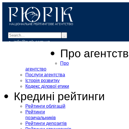
.
info@rurik.com.ua
+38 (099) 037-19-83
Про агентст
Про
агентство
Послуги агентства
Історія розвитку
Кодекс ділової етики
Кредині рейтинги
Рейтинги облігацій
Рейтинги
позичальників
Рейтинги депозитів