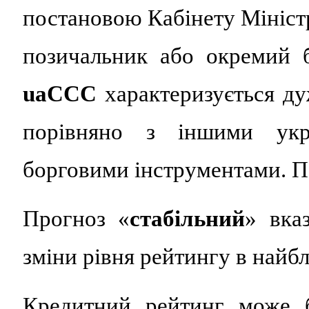
постановою Кабінету Міністр
позичальник або окремий 
uaCСC
характеризується д
порівняно з іншими укр
борговими інструментами. По
Прогноз «
стабільний
» вка
зміни рівня рейтингу в найб
Кредитний рейтинг може б