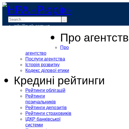
.
info@rurik.com.ua
+38 (099) 037-19-83
Про агентст
Про
агентство
Послуги агентства
Історія розвитку
Кодекс ділової етики
Кредині рейтинги
Рейтинги облігацій
Рейтинги
позичальників
Рейтинги депозитів
Рейтинги страховиків
ІДКР банківської
системи