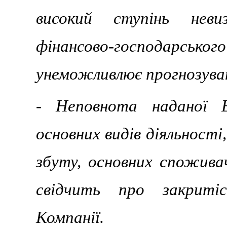
високий ступінь неви
фінансово-господарськ
унеможливлює прогнозуван
- Неповнота наданої Е
основних видів діяльності,
збуту, основних спожива
свідчить про закритіс
Компанії.