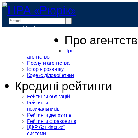
.
info@rurik.com.ua
+38 (099) 037-19-83
Про агентст
Про
агентство
Послуги агентства
Історія розвитку
Кодекс ділової етики
Кредині рейтинги
Рейтинги облігацій
Рейтинги
позичальників
Рейтинги депозитів
Рейтинги страховиків
ІДКР банківської
системи