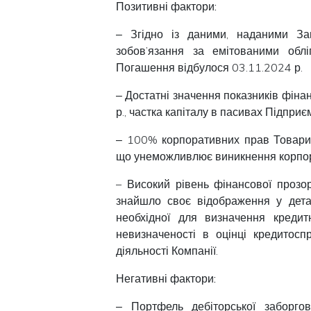
Позитивні фактори:
‒ Згідно із даними, наданими З
зобов’язання за емітованими облі
Погашення відбулося 03.11.2024 р.
‒ Достатні значення показників фіна
р., частка капіталу в пасивах Підпри
‒ 100% корпоративних прав Товарис
що унеможливлює виникнення корпор
– Високий рівень фінансової прозор
знайшло своє відображення у детал
необхідної для визначення кредит
невизначеності в оцінці кредитосп
діяльності Компанії.
Негативні фактори:
‒ Портфель дебіторської заборгов