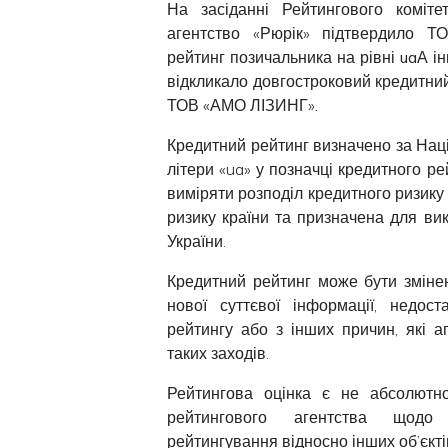
На засіданні Рейтингового коміте
агентство «Рюрік» підтвердило 
рейтинг позичальника на рівні
uaА
ін
відкликало довгостроковий кредитний 
ТОВ «АМО ЛІЗИНГ»
.
Кредитний рейтинг визначено за На
літери «ua» у позначці кредитного р
виміряти розподіл кредитного ризику
ризику країни та призначена для в
України.
Кредитний рейтинг може бути зміне
нової суттєвої інформації, недост
рейтингу або з інших причин, які 
таких заходів.
Рейтингова оцінка є не абсолютн
рейтингового агентства щодо н
рейтингування відносно інших об’єкті