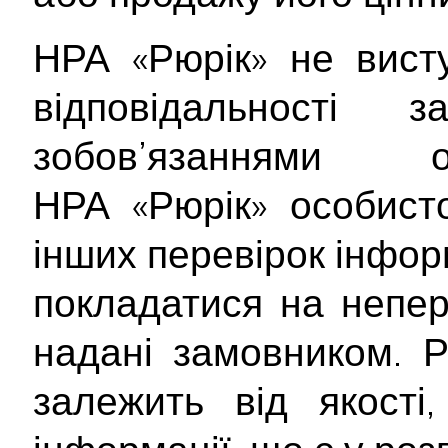
НРА «Рюрік» не вист
відповідальності
зобов’язаннями о
НРА «Рюрік» особист
інших перевірок інформ
покладатися на непер
надані замовником. Р
залежить від якості