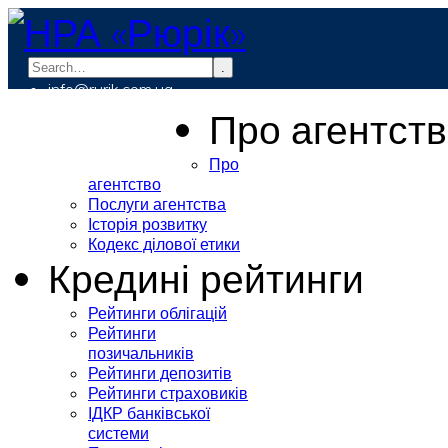
.
info@rurik.com.ua
+38 (099) 037-19-83
Про агентст
Про
агентство
Послуги агентства
Історія розвитку
Кодекс ділової етики
Кредині рейтинги
Рейтинги облігацій
Рейтинги
позичальників
Рейтинги депозитів
Рейтинги страховиків
ІДКР банківської
системи