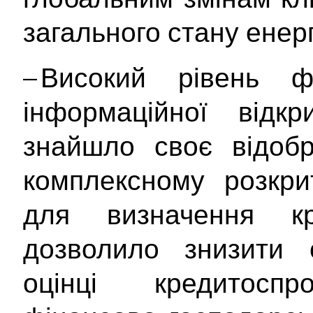
загального стану енер
– Високий рівень ф
інформаційної відкр
знайшло своє відоб
комплексному розкрит
для визначення кр
дозволило знизити с
оцінці кредитосп