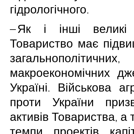
гідрологічного.
– Як і інші великі 
Товариство має підви
загальнополітич
макроекономічних дж
Україні. Військова аг
проти України приз
активів Товариства, а
темпи проектів капі