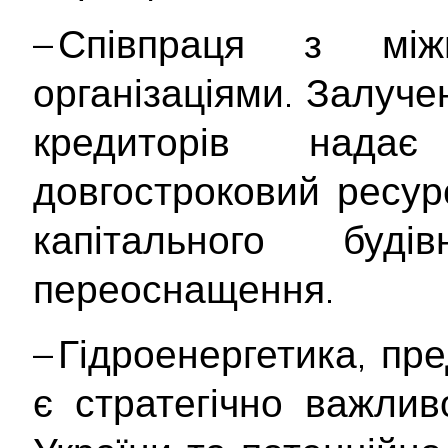
– Співпраця з між
організаціями. Залуче
кредиторів нада
довгостроковий ресурс
капітального буді
переоснащення.
– Гідроенергетика, пр
є стратегічно важли