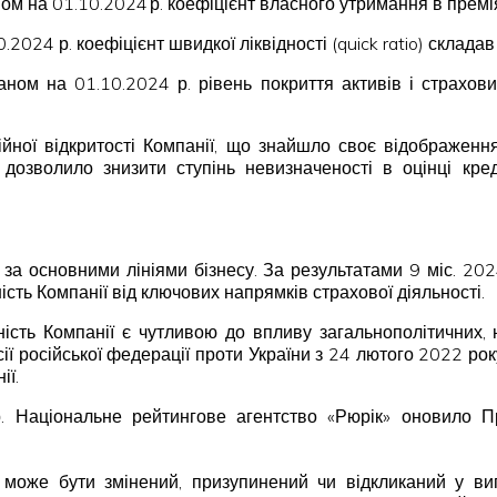
ном на 01.10.2024 р. коефіцієнт власного утримання в прем
10.2024 р. коефіцієнт швидкої ліквідності (quick ratio) скл
Станом на 01.10.2024 р. рівень покриття активів і страх
ійної відкритості Компанії, що знайшло своє відображення
дозволило знизити ступінь невизначеності в оцінці кре
 за основними лініями бізнесу. За результатами 9 міс. 20
сть Компанії від ключових напрямків страхової діяльності.
ьність Компанії є чутливою до впливу загальнополітичних
есії російської федерації проти України з 24 лютого 2022 ро
ії.
р. Національне рейтингове агентство «Рюрік» оновило Пр
ка може бути змінений, призупинений чи відкликаний у вип