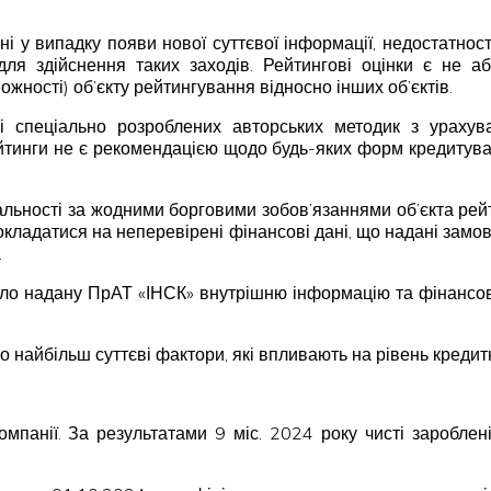
ні у випадку появи нової суттєвої інформації, недостатнос
для здійснення таких заходів. Рейтингові оцінки є не
жності) об’єкту рейтингування відносно інших об’єктів.
ві спеціально розроблених авторських методик з урахув
ейтинги не є рекомендацією щодо будь-яких форм кредитуван
дальності за жодними борговими зобов’язаннями об’єкта рей
покладатися на неперевірені фінансові дані, що надані замовн
.
о надану ПрАТ «ІНСК» внутрішню інформацію та фінансову з
о найбільш суттєві фактори, які впливають на рівень кредит
мпанії. За результатами 9 міс. 2024 року чисті зароблені