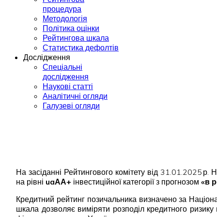
процедура
Методологія
Політика оцінки
Рейтингова шкала
Статистика дефолтів
Дослідження
Спеціальні
дослідження
Наукові статті
Аналітичні огляди
Галузеві огляди
На засіданні Рейтингового комітету від 31.01.2025 р.
на рівні
uaАА+
інвестиційної категорії з прогнозом
«в р
Кредитний рейтинг позичальника визначено за Націона
шкала дозволяє виміряти розподіл кредитного ризику 