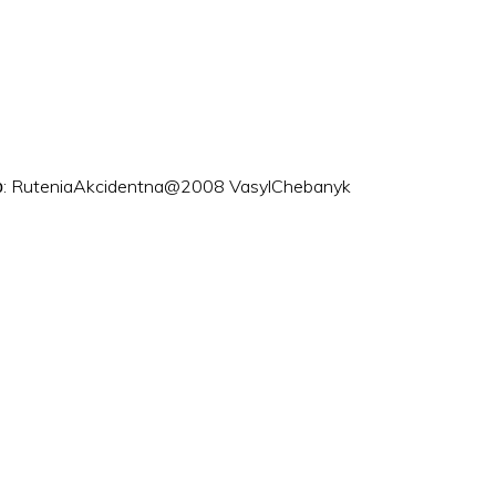
ого: RuteniaAkcidentna@2008 VasylChebanyk