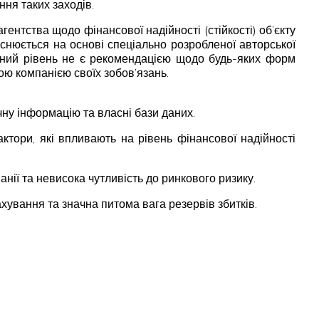
ння таких заходів.
ентства щодо фінансової надійності (стійкості) об’єкту
ійснюється на основі спеціально розробленої авторської
чений рівень не є рекомендацією щодо будь-яких форм
ою компанією своїх зобов’язань.
чну інформацію та власні бази даних.
актори, які впливають на рівень фінансової надійності
анії та невисока чутливість до ринкового ризику.
ування та значна питома вага резервів збитків.