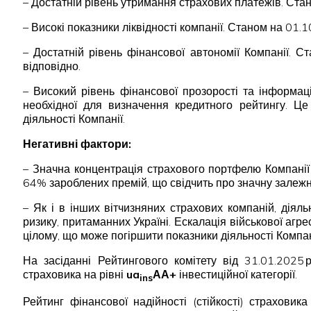
– Достатній рівень утримання страхових платежів. Ста
– Високі показники ліквідності компанії. Станом на 01.
– Достатній рівень фінансової автономії Компанії. 
відповідно.
– Високий рівень фінансової прозорості та інформац
необхідної для визначення кредитного рейтингу. Це 
діяльності Компанії.
Негативні фактори:
– Значна концентрація страхового портфелю Компанії
64% зароблених премій, що свідчить про значну залежні
– Як і в інших вітчизняних страхових компаній, діял
ризику, притаманних Україні. Ескалація військової агр
цілому, що може погіршити показники діяльності Компан
На засіданні Рейтингового комітету від 31.01.2025 
страховика на рівні
ua
АА+
інвестиційної категорії.
ins
Рейтинг фінансової надійності (стійкості) страхови