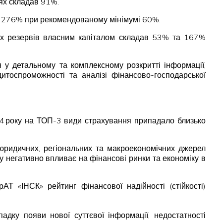
іях складав 91%.
адав 276% при рекомендованому мінімумі 60%.
ових резервів власним капіталом складав 53% та 167%
 у детальному та комплексному розкритті інформації,
дитоспроможності та аналізі фінансово-господарської
24 року на ТОП-3 види страхування припадало близько
, юридичних, регіональних та макроекономічних джерел
ку негативно впливає на фінансові ринки та економіку в
АТ «ІНСК» рейтинг фінансової надійності (стійкості)
адку появи нової суттєвої інформації, недостатності