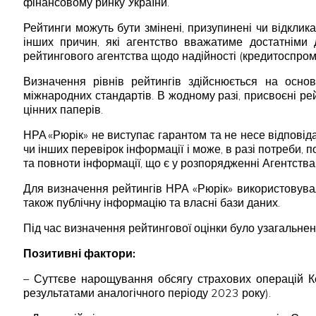
фінансовому ринку України.
Рейтинги можуть бути змінені, призупинені чи відклика
інших причин, які агентство вважатиме достатніми 
рейтингового агентства щодо надійності (кредитоспромо
Визначення рівнів рейтингів здійснюється на осно
міжнародних стандартів. В жодному разі, присвоєні р
цінних паперів.
НРА «Рюрік» не виступає гарантом та не несе відпові
чи інших перевірок інформації і може, в разі потреби, 
та повноти інформації, що є у розпорядженні Агентства
Для визначення рейтингів НРА «Рюрік» використовувал
також публічну інформацію та власні бази даних.
Під час визначення рейтингової оцінки було узагальнен
Позитивні фактори:
– Суттєве нарощування обсягу страхових операцій Ко
результатами аналогічного періоду 2023 року).