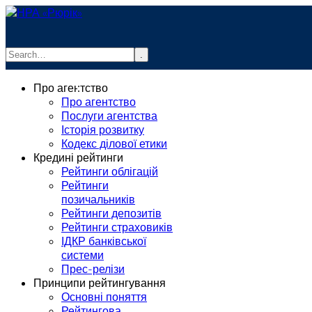
.
info@rurik.com.ua
Про агентство
+38 (099) 037-19-83
Про агентство
Послуги агентства
Історія розвитку
Кодекс ділової етики
Кредині рейтинги
Рейтинги облігацій
Рейтинги
позичальників
Рейтинги депозитів
Рейтинги страховиків
ІДКР банківської
системи
Прес-релізи
Принципи рейтингування
Основні поняття
Рейтингова