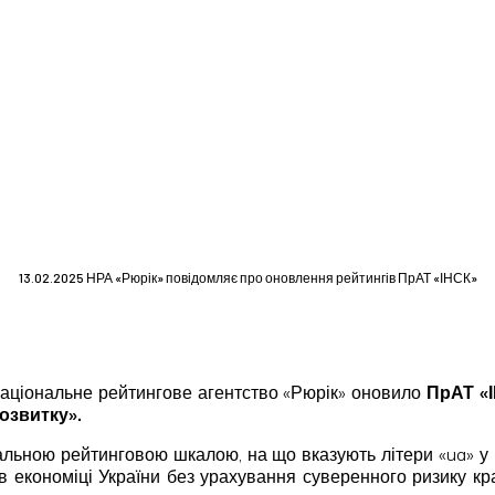
13.02.2025 НРА «Рюрік» повідомляє про оновлення рейтингів ПрАТ «ІНСК»
 Національне рейтингове агентство «Рюрік» оновило
ПрАТ «
озвитку».
льною рейтинговою шкалою, на що вказують літери «ua» у 
в економіці України без урахування суверенного ризику к