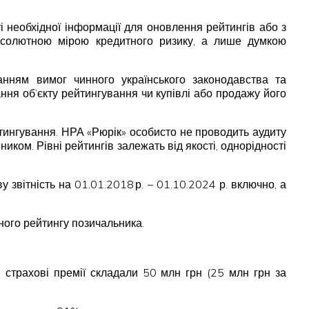
ті необхідної інформації для оновлення рейтингів або з
 абсолютною мірою кредитного ризику, а лише думкою
анням вимог чинного українського законодавства та
ня об’єкту рейтингування чи купівлі або продажу його
тингування. НРА «Рюрік» особисто не проводить аудиту
иком. Рівні рейтингів залежать від якості, однорідності
вітність на 01.01.2018 р. – 01.10.2024 р. включно, а
ного рейтингу позичальника.
 страхові премії складали 50 млн грн (25 млн грн за