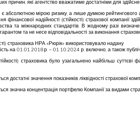
ших причин, які агентство вважатиме достатніми для здійсне
не є абсолютною мірою ризику, а лише думкою рейтингового аг
ня фінансової надійності (стійкості) страхової компанії зд
вства та міжнародних стандартів. В жодному разі визна
гарантом та не несе відповідальності за виконання страхов
ості) страховика НРА «Рюрік» використовувало надану
ть на 01.01.2018 р. – 01.10.2024 р. включно, а також публі
тійкості) страховика було узагальнено найбільш суттєві ф
ься достатні значення показників ліквідності страхової комп
ься значна концентрація портфелю Компанії за видами страх