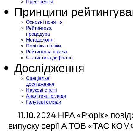
Прес-релізи
Принципи рейтингува
Основні поняття
Рейтингова
процедура
Методологія
Політика оцінки
Рейтингова шкала
Статистика дефолтів
Дослідження
Спеціальні
дослідження
Наукові статті
Аналітичні огляди
Галузеві огляди
11.10.2024 НРА «Рюрік» пові
випуску серії А ТОВ «ТАС КОМ