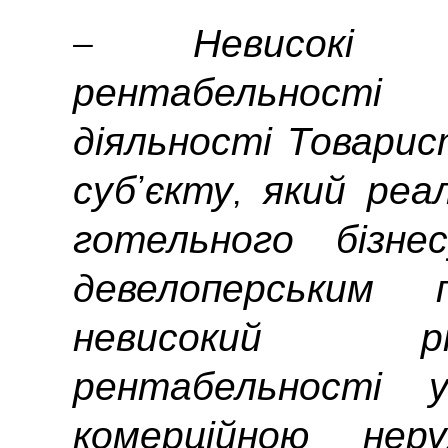
– Невисокі зн
рентабельност
діяльності Товари
суб’єкту, який реа
готельного бізн
девелоперським
невисокий рі
рентабельності 
комерційною неру