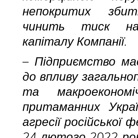
непокритих збит
чинить тиск на
капіталу Компанії.
– Підприємство ма
до впливу загально
та макроекономі
притаманних Україн
агресії російської 
24 лютого 2022 ро