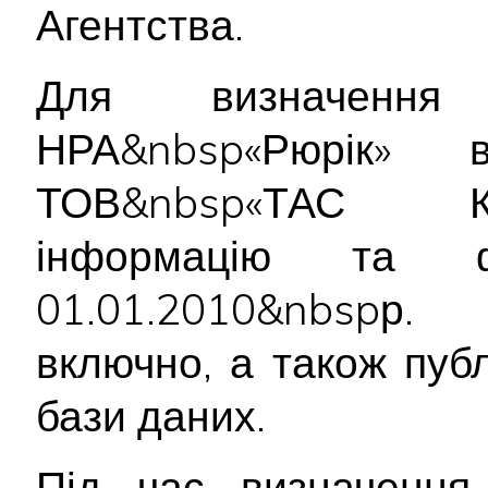
Агентства.
Для визначення 
НРА&nbsp«Рюрік» в
ТОВ&nbsp«ТАС К
інформацію та ф
01.01.2010&nbspр.
включно, а також пуб
бази даних.
Під час визначення 