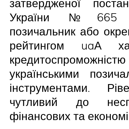
затвердженої постан
України №665 ві
позичальник або окре
рейтингом uaА хар
кредитоспроможніс
українськими позич
інструментами. Рів
чутливий до неспр
фінансових та економі