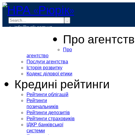
.
info@rurik.com.ua
+38 (099) 037-19-83
Про агентст
Про
агентство
Послуги агентства
Історія розвитку
Кодекс ділової етики
Кредині рейтинги
Рейтинги облігацій
Рейтинги
позичальників
Рейтинги депозитів
Рейтинги страховиків
ІДКР банківської
системи