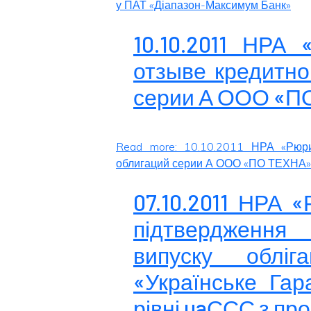
у ПАТ «Діапазон-Максимум Банк»
10.10.2011 НРА
отзыве кредитно
серии А ООО «П
Read more: 10.10.2011 НРА «Рюри
облигаций серии А ООО «ПО ТЕХНА»
07.10.2011 НРА 
підтвердження 
випуску облі
«Українське Гар
рівні uaССС з пр