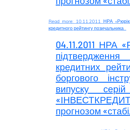
прогнозом «стаб
Read more: 10.11.2011 НРА «Рюрік
кредитного рейтингу позичальника...
04.11.2011 НРА 
підтвердженн
кредитних рейти
боргового інстр
випуску сер
«ІНВЕСТКРЕДИТ
прогнозом «стаб