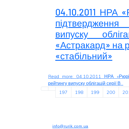
04.10.2011 НРА 
підтвердження 
випуску облі
«Астракард» на р
«стабільний»
Read more: 04.10.2011 НРА «Рюрі
рейтингу випуску облігацій серії В...
197
198
199
200
20
info@rurik.com.ua