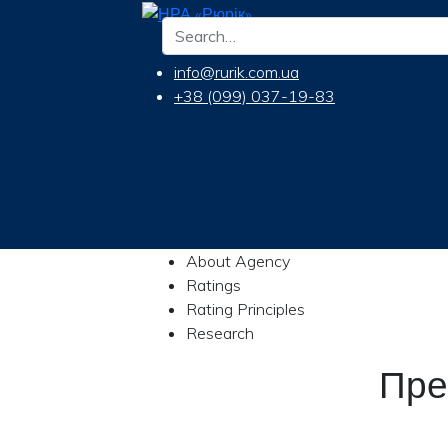
info@rurik.com.ua
+38 (099) 037-19-83
About Agency
Ratings
Rating Principles
Research
Пре