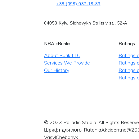
+38 (099) 037-19-83
04053 Kyiv, Sichovykh Striltsiv st., 52-A
NRA «Rurik»
Ratings
About Rurik LLC
Ratings 
Services We Provide
Ratings o
Our History
Ratings 
Ratings o
© 2023 Palladin Studio. All Rights Reserve
Шрифт для лого: RuteniaAkcidentna@20
VasylChebanyk