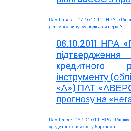
Read more: 07.10.2011 НРА «Рюрі
рейтингу випуску облігацій серії А...
06.10.2011 НРА 
підтвердженн
кредитного р
інструменту (облі
«А») ПАТ «АВЕРС»
прогнозу на «нег
Read more: 06.10.2011 НРА «Рюрік»
кредитного рейтингу боргового...