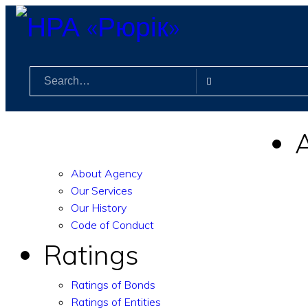
.
info@rurik.com.ua
+38 (099) 037-19-83
About Agency
Our Services
Our History
Code of Conduct
Ratings
Ratings of Bonds
Ratings of Entities