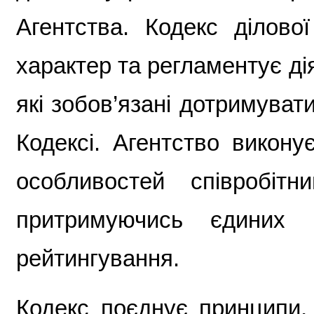
Агентства. Кодекс ділово
характер та регламентує дія
які зобов’язані дотримуват
Кодексі. Агентство викону
особливостей співробітн
притримуючись єдиних с
рейтингування.
Кодекс поєднує принципи,