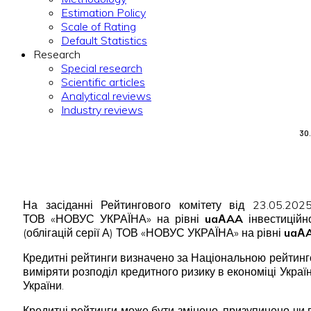
Estimation Policy
Scale of Rating
Default Statistics
Research
Special research
Scientific articles
Analytical reviews
Industry reviews
30
На засіданні Рейтингового комітету від 23.05.202
ТОВ «НОВУС УКРАЇНА» на рівні
uaАAA
інвестиційн
(облігацій серії А) ТОВ «НОВУС УКРАЇНА» на рівні
uaА
Кредитні рейтинги визначено за Національною рейтинг
виміряти розподіл кредитного ризику в економіці Укра
України.
Кредитні рейтинги може бути змінено, призупинено чи в