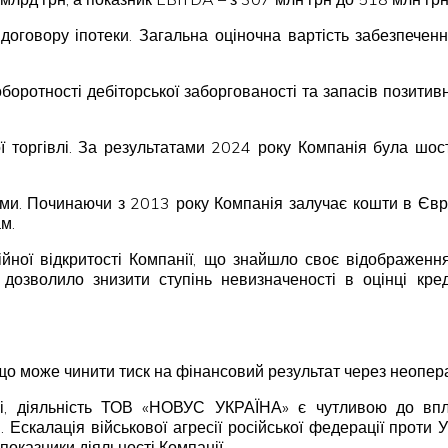
 договору іпотеки. Загальна оціночна вартість забезпечен
 оборотності дебіторської заборгованості та запасів позити
ої торгівлі. За результатами 2024 року Компанія була шо
ми. Починаючи з 2013 року Компанія залучає кошти в Євро
м.
ійної відкритості Компанії, що знайшло своє відображення
дозволило знизити ступінь невизначеності в оцінці кре
що може чинити тиск на фінансовий результат через неоперац
лі, діяльність ТОВ «НОВУС УКРАЇНА» є чутливою до впл
 Ескалація військової агресії російської федерації проти
показники діяльності Компанії.