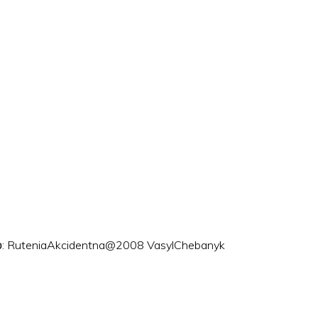
ого: RuteniaAkcidentna@2008 VasylChebanyk