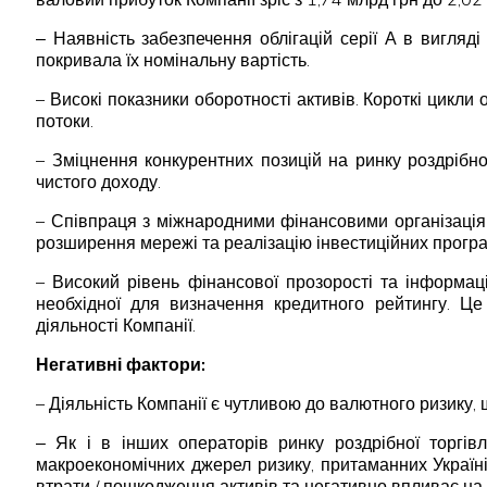
‒ Наявність забезпечення облігацій серії А в вигляді
покривала їх номінальну вартість.
– Високі показники оборотності активів. Короткі цикли
потоки.
– Зміцнення конкурентних позицій на ринку роздрібн
чистого доходу.
– Співпраця з міжнародними фінансовими організація
розширення мережі та реалізацію інвестиційних програ
– Високий рівень фінансової прозорості та інформац
необхідної для визначення кредитного рейтингу. Це 
діяльності Компанії.
Негативні фактори:
– Діяльність Компанії є чутливою до валютного ризику, 
‒ Як і в інших операторів ринку роздрібної торгів
макроекономічних джерел ризику, притаманних Україні.
втрати / пошкодження активів та негативно впливає на 