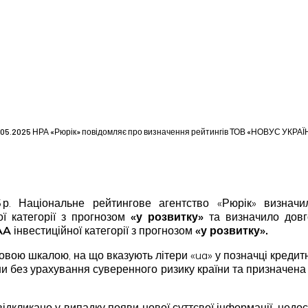
.05.2025 НРА «Рюрік» повідомляє про визначення рейтингів ТОВ «НОВУС УКРАЇ
5 р. Національне рейтингове агентство «Рюрік» визнач
ої категорії з прогнозом
«у розвитку»
та визначило довг
AA
інвестиційної категорії з прогнозом
«у розвитку».
овою шкалою, на що вказують літери «ua» у позначці кредит
їни без урахування суверенного ризику країни та призначе
ідкликано у випадку появи нової суттєвої інформації, недо