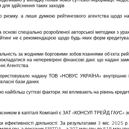
 для здійснення таких заходів.
 ризику, а лише думкою рейтингового агентства щодо над
а основі спеціально розробленої авторської методики з ура
ейтинг не є рекомендацією щодо будь-яких форм кредитуван
дальність за жодними борговими зобов’язаннями об’єкта рей
 покладатися на неперевірені фінансові дані, що надані замо
нні Агентства.
користовувало надану ТОВ «НОВУС УКРАЇНА» внутрішню ін
власні бази даних.
о найбільш суттєві фактори, які впливають на рівень креди
часником в капіталі Компанії є ЗАТ «КОНСУЛ ТРЕЙД ГАУС» (к
ки ефективності діяльності. За результатами 3 міс. 2025 р
 млрд грн, а показник EBITDA – з 307 млн грн до 518 млн грн