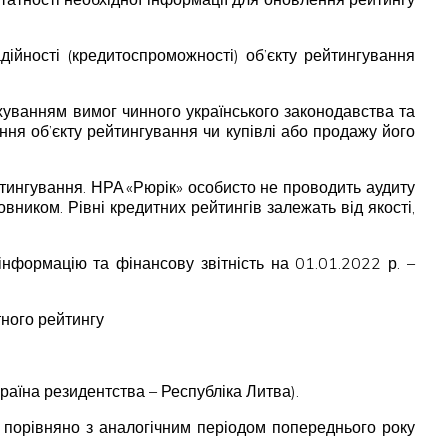
ійності (кредитоспроможності) об’єкту рейтингування
хуванням вимог чинного українського законодавства та
ня об’єкту рейтингування чи купівлі або продажу його
тингування. НРА «Рюрік» особисто не проводить аудиту
вником. Рівні кредитних рейтингів залежать від якості,
формацію та фінансову звітність на 01.01.2022 р. –
тного рейтингу
раїна резидентства – Республіка Литва).
. порівняно з аналогічним періодом попереднього року
.