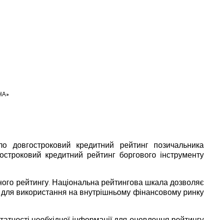
НА»
ило довгостроковий кредитний рейтинг позичальника
остроковий кредитний рейтинг боргового інструменту
ного рейтингу. Національна рейтингова шкала дозволяє
на для використання на внутрішньому фінансовому ринку
статності необхідної інформації для оновлення рейтингу