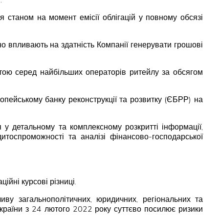
ня станом на момент емісії облігацій у повному обсязі
вно впливають на здатність Компанії генерувати грошові
стою серед найбільших операторів ритейлу за обсягом
пейському банку реконструкції та розвитку (ЄБРР) на
 у детальному та комплексному розкритті інформації,
дитоспроможності та аналізі фінансово-господарської
ійні курсові різниці.
иву загальнополітичних, юридичних, регіональних та
 України з 24 лютого 2022 року суттєво посилює ризики