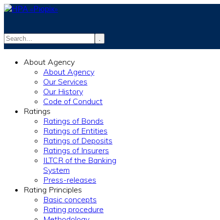
.
info@rurik.com.ua
About Agency
+38 (099) 037-19-83
About Agency
Our Services
Our History
Code of Conduct
Ratings
Ratings of Bonds
Ratings of Entities
Ratings of Deposits
Ratings of Insurers
ILTCR of the Banking
System
Press-releases
Rating Principles
Basic concepts
Rating procedure
Methodology