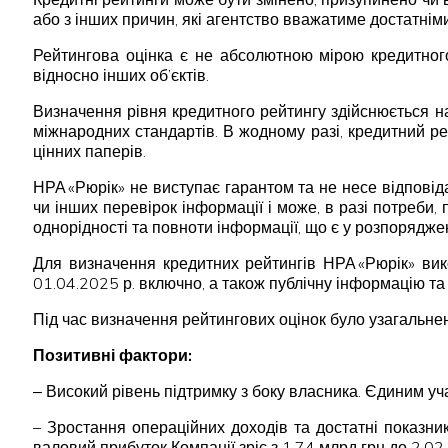
або з інших причин, які агентство вважатиме достатніми
Рейтингова оцінка є не абсолютною мірою кредитного
відносно інших об’єктів.
Визначення рівня кредитного рейтингу здійснюється н
міжнародних стандартів. В жодному разі, кредитний р
цінних паперів.
НРА «Рюрік» не виступає гарантом та не несе відпові
чи інших перевірок інформації і може, в разі потреби,
однорідності та повноти інформації, що є у розпорядже
Для визначення кредитних рейтингів НРА «Рюрік» ви
01.04.2025 р. включно, а також публічну інформацію та 
Під час визначення рейтингових оцінок було узагальнен
Позитивні фактори:
‒ Високий рівень підтримку з боку власника. Єдиним у
– Зростання операційних доходів та достатні показни
валовий прибуток Компанії зріс з 1,74 млрд грн до 2,02