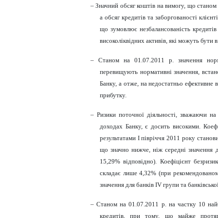
– Значний обсяг коштів на вимогу, що станом 
а обсяг кредитів та заборгованості клієнт
що зумовлює незбалансованість кредитів 
високоліквідних активів, які можуть бути 
– Станом на 01.07.2011 р. значення норма
перевищують нормативні значення, встано
Банку, а отже, на недостатньо ефективне
прибутку.
– Ризики поточної діяльності, зважаючи на
доходах Банку, є досить високими. Коеф
результатами І півріччя 2011 року стано
що значно нижче, ніж середні значення д
15,29% відповідно). Коефіцієнт безризи
складає лише 4,32% (при рекомендованом
значення для банків І
V
групи та банківсько
– Станом на 01.0
7
.2011 р. на частку 10 на
кредитів, при тому, що майже протяг