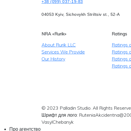
+38 (099) 037-19-83
04053 Kyiv, Sichovykh Striltsiv st., 52-A
NRA «Rurik»
Ratings
About Rurik LLC
Ratings 
Services We Provide
Ratings o
Our History
Ratings 
Ratings o
© 2023 Palladin Studio. All Rights Reserve
Шрифт для лого: RuteniaAkcidentna@20
VasylChebanyk
Про агентство