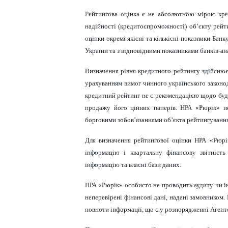
Рейтингова оцінка є не абсолютною мірою кре
надійності (кредитоспроможності) об’єкту рейт
оцінки окремі якісні та кількісні показники Бан
України та з відповідними показниками банків-ан
Визначення рівня кредитного рейтингу здійснюєт
урахуванням вимог чинного українського законо
кредитний рейтинг не є рекомендацією щодо буд
продажу його цінних паперів. НРА «Рюрік» не
борговими зобов’язаннями об’єкта рейтингування
Для визначення рейтингової оцінки НРА «Рюр
інформацію і квартальну фінансову звітність
інформацію та власні бази даних.
НРА «Рюрік» особисто не проводить аудиту чи ін
неперевірені фінансові дані, надані замовником. 
повноти інформації, що є у розпорядженні Агент