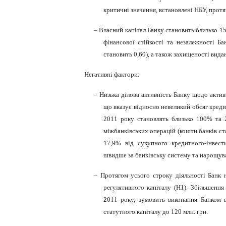
критичні значення, встановлені НБУ, прот
– Власний капітал Банку становить близько 1
фінансової стійкості та незалежності Ба
становить 0,60), а також захищеності вида
Негативні фактори:
– Низька ділова активність Банку щодо акти
що вказує відносно невеликий обсяг кредит
2011 року становлять близько 100% та 
міжбанківських операцій (кошти банків с
17,9% від сукупного кредитного-інвест
швидше за банківську систему та нарощува
– Протягом усього строку діяльності Банк
регулятивного капіталу (Н1). Збільшення
2011 року, зумовить виконання Банком
статутного капіталу до 120 млн. грн.