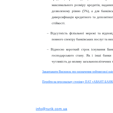
максимального розміру кредитів, надани
дозволеному рівню (5%), а для банківс
диверсифікація кредитного та депозитно
стійкості.
– Відсутність філіальної мережі та відпов
повного спектру банківських послуг та низ
– Відносно короткий строк існування Бан
господарського стану. Як і інші банки
чутливість до впливу загальнополітичних 
Завантажити Висновок про визначення рейтингової оці
Перейти на персональну сторінку ПАТ «АВАНТ-БАНК»
info@rurik.com.ua