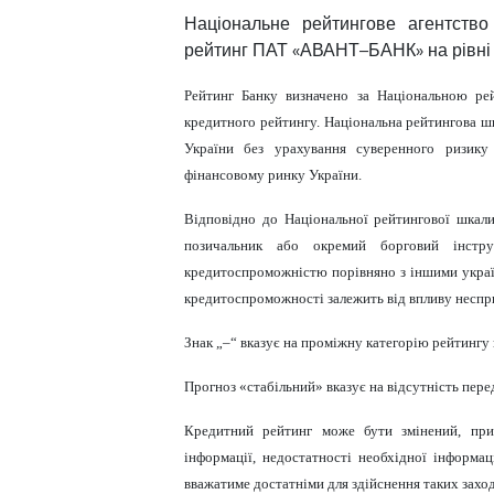
Національне рейтингове агентство
рейтинг
ПАТ «АВАНТ–БАНК»
на рівн
Рейтинг Банку визначено за Національною р
кредитного рейтингу. Національна рейтингова шк
України без урахування суверенного ризику
фінансовому ринку України.
Відповідно до Національної рейтингової шкал
позичальник або окремий борговий інст
кредитоспроможністю порівняно з іншими украї
кредитоспроможності залежить від впливу неспр
Знак „
–
“ вказує на проміжну категорію рейтингу 
Прогноз «
стабільний
» вказує на відсутність пер
Кредитний рейтинг може бути змінений, при
інформації, недостатності необхідної інформац
вважатиме достатніми для здійснення таких заход