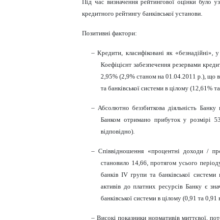
Під час визначення рейтингової оцінки було уз
кредитного рейтингу банківської установи.
Позитивні фактори:
– Кредити, класифіковані як «безнадійні», у
Коефіцієнт забезпечення резервами креди
2,95% (2,9% станом на 01.04.2011 р.), що в
та банківської системи в цілому (12,61% т
– Абсолютно беззбиткова діяльність Банку 
Банком отримано прибуток у розмірі 53
відповідно).
– Співвідношення «процентні доходи / про
становило 14,66, протягом усього період
банків І
V
групи та банківської системи 
активів до платних ресурсів Банку є зна
банківської системи в цілому (0,91 та 0,91 
– Високі показники нормативів миттєвої, пот