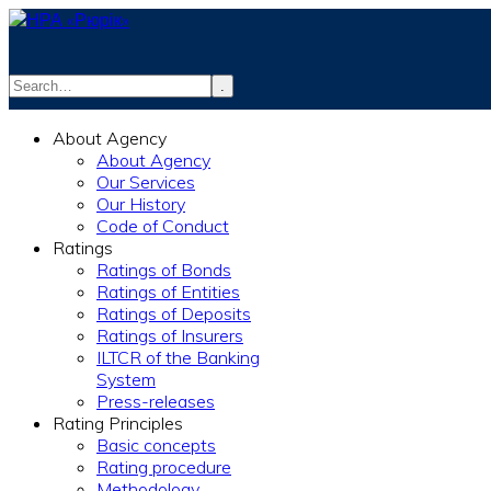
.
info@rurik.com.ua
About Agency
+38 (099) 037-19-83
About Agency
Our Services
Our History
Code of Conduct
Ratings
Ratings of Bonds
Ratings of Entities
Ratings of Deposits
Ratings of Insurers
ILTCR of the Banking
System
Press-releases
Rating Principles
Basic concepts
Rating procedure
Methodology