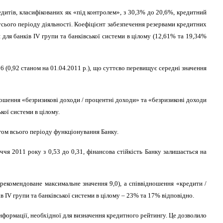
едитів, класифікованих як «під контролем», з 30,3% до 20,6%, кредитний
усього періоду діяльності. Коефіцієнт забезпечення резервами кредитних
я для банків
IV
групи та банківської системи в цілому (12,61% та 19,34%
6 (0,92 станом на 01.04.2011 р.), що суттєво перевищує середні значення
дношення «безризикові доходи / процентні доходи» та «безризикові доходи
кої системи в цілому.
ягом всього періоду функціонування Банку.
ччя 2011 року з 0,53 до 0,31, фінансова стійкість Банку залишається на
 (рекомендоване максимальне значення 9,0), а співвідношення «кредити
/
ів
IV
групи та банківської системи в цілому – 23% та 17% відповідно.
нформації, необхідної для визначення кредитного рейтингу. Це дозволило