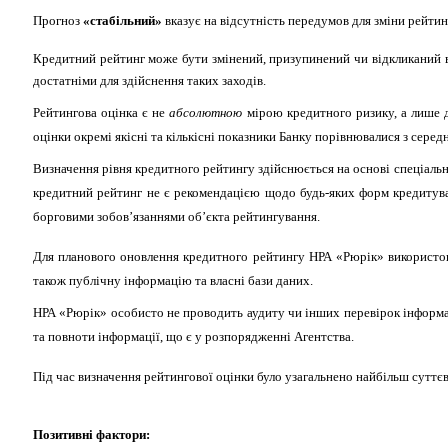
Прогноз
«стабільний»
вказує на відсутність передумов для зміни рейти
Кредитний рейтинг може бути змінений, призупинений чи відкликаний в 
достатніми для здійснення таких заходів.
Рейтингова оцінка є не
абсолютною
мірою кредитного ризику, а лише д
оцінки окремі якісні та кількісні показники Банку порівнювалися з сере
Визначення рівня кредитного рейтингу здійснюється на основі спеціаль
кредитний рейтинг не є рекомендацією щодо будь-яких форм кредитуван
борговими зобов’язаннями об’єкта рейтингування.
Для планового оновлення кредитного рейтингу НРА «Рюрік» використ
також публічну інформацію та власні бази даних.
НРА «Рюрік» особисто не проводить аудиту чи інших перевірок інформаці
та повноти інформації, що є у розпорядженні Агентства.
Під час визначення рейтингової оцінки було узагальнено найбільш суттєв
Позитивні фактори: