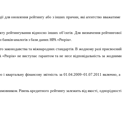
ії для оновлення рейтингу або з інших причин, які агентство вважатиме
ту рейтингування відносно інших об’єктів. Для визначення рейтингової
и банків-аналогів з бази даних НРА «Рюрік».
ого законодавства та міжнародних стандартів. В жодному разі присвоєний
 «Рюрік» не виступає гарантом та не несе відповідальність за жодними
артальну фінансову звітність за 01.04.2009–01.07.2011 включно, а
амовником. Рівень кредитного рейтингу залежить від якості, однорідності