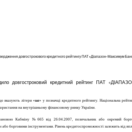
дтвердження довгострокового кредитного рейтингу ПАТ «Діапазон-Максимум Банк
вердило довгостроковий кредитний рейтинг ПАТ «ДІА
що вказують літери «
ua
» у позначці кредитного рейтингу. Національна рейти
икористання на внутрішньому фінансовому ринку України.
остановою Кабміну №665 від 26.04.2007, позичальник або окремий бор
або борговими інструментами. Рівень кредитоспроможності залежить від впл