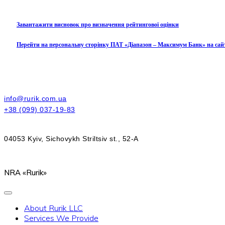
Завантажити висновок про визначення рейтингової оцінки
Перейти на персональну сторінку ПАТ «Діапазон – Максимум Банк» на сай
info@rurik.com.ua
+38 (099) 037-19-83
04053 Kyiv, Sichovykh Striltsiv st., 52-A
NRA «Rurik»
About Rurik LLC
Services We Provide