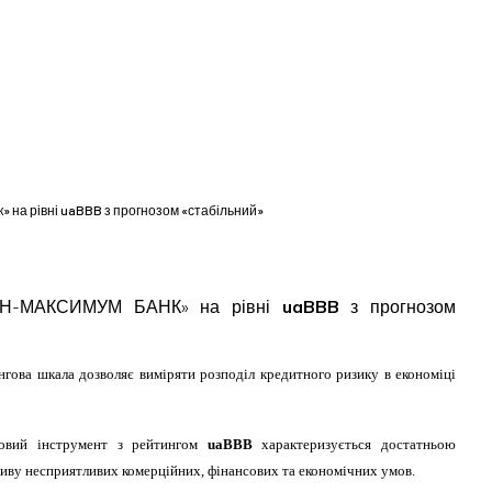
» на рівні uaBBB з прогнозом «стабільний»
ПАЗОН-МАКСИМУМ БАНК» на рівні
uaBBB
з прогнозом
нгова шкала дозволяє виміряти розподіл кредитного ризику в економіці
говий інструмент з рейтингом
uaBBB
характеризується достатньою
иву несприятливих комерційних, фінансових та економічних умов.