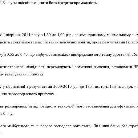
і Банку та якісніше оцінити його кредитоспроможність.
а І півріччя 2011 року з 1,89 до 1,00 (при рекомендованому мінімальному знач
ієнта ефективності використання залучених коштів, що за результатами І піврі
ку з 0,55 до 0,40, що відбулось внаслідок випереджаючого темпу зростання обс
откострокової ліквідності перевищують нормативні значення, встановлені НБУ,
лу генерування прибутку.
у порівнянні з результатами 2009-2010 рр. до 185 тис. грн., і як наслідок – 
ання нерозподіленого прибутку.
ове розширення, та відповідного технологічного забезпечення для ефективног
в Банку.
го майбутнього фінансового-господарського стану. Як і інші банки без страт
.