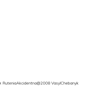
ого: RuteniaAkcidentna@2008 VasylChebanyk