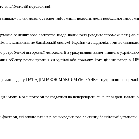
нгу в найближч
і
й перспективі.
випадку появи нової суттєвої інформації, недостатності необхідної інформац
умкою рейтингового агентства щодо надійності (кредитоспроможності) об’єк
дніми показниками по банківській системі України та з відповідними показникам
но розробленої авторської методології з урахуванням вимог чинного українськ
ня об’єкту рейтингування чи купівлі або продажу його цінних паперів. НРА
овувало надану ПАТ
«ДІАПАЗОН-МАКСИМУМ БАНК» внутрішню інформацію і кв
ї і може в разі потреби покладатися на неперевірені фінансові дані, надані з
і фактори, які впливають на рівень кредитного рейтингу банківської установи.