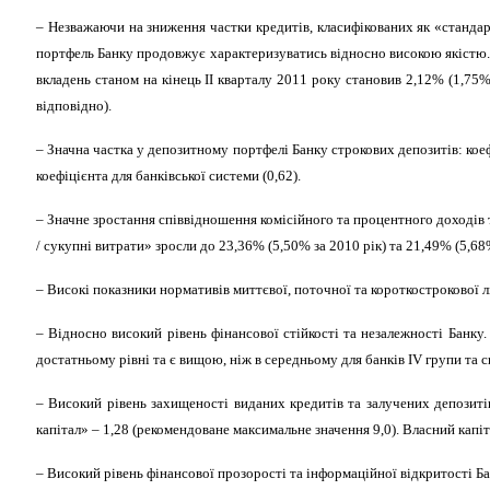
–
Незважаючи на зниження частки кредитів, класифікованих як «стандарт
портфель Банку продовжує характеризуватись відносно високою якістю. К
вкладень станом на кінець ІІ кварталу 2011 року становив 2,12% (1,75% 
відповідно).
–
Значна частка у депозитному портфелі Банку строкових депозитів: коеф
коефіцієнта для банківської системи (0,62).
– Значне зростання співвідношення комісійного та процентного доходів т
/
сукупні витрати» зросли до 23,36% (5,50% за 2010 рік) та 21,49% (5,68
– Високі показники нормативів миттєвої, поточної та короткострокової л
–
Відносно високий рівень фінансової стійкості та незалежності Банку.
достатньому рівні та є вищою, ніж в середньому для банків І
V
групи та с
–
Високий рівень захищеності виданих кредитів та залучених депозиті
капітал» – 1,28 (рекомендоване максимальне значення 9,0). Власний капі
– Високий рівень фінансової прозорості та інформаційної відкритості Б