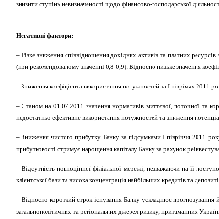
знизити ступінь невизначеності щодо фінансово-господарської діяльност
Негативні фактори:
–
Різке зниження співвідношення дохідних активів
та
платних ресурсів з
(при рекомендованому значенні 0,8-0,9). Відносно низьке значення коефіц
–
Зниження коефіцієнта використання потужностей за І півріччя 2011 ро
–
Станом на 01.07.2011 значення нормативів миттєвої, поточної та кор
недостатньо ефективне використання потужностей та зниження потенціа
–
Зниження чистого прибутку Банку за підсумками І півріччя 2011 року 
прибутковості стримує нарощення капіталу Банку за рахунок реінвестув
–
Відсутність повноцінної філіальної мережі, незважаючи на її поступ
клієнтської бази та висока концентрація найбільших кредитів та депозиті
–
Відносно короткий строк існування Банку ускладнює прогнозування йо
загальнополітичних та регіональних джерел ризику, притаманних Україні