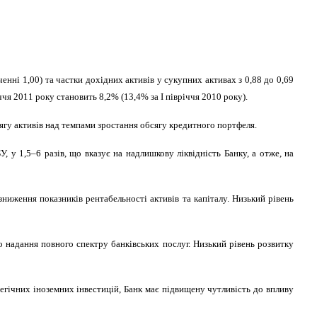
енні 1,00) та частки дохідних активів у сукупних активах з 0,88 до 0,69
ччя 2011 року становить 8,2% (13,4% за І півріччя 2010 року).
ягу активів над темпами зростання обсягу кредитного портфеля.
 у 1,5–6 разів, що вказує на надлишкову ліквідність Банку, а отже, на
зниження показників рентабельності активів та капіталу. Низький рівень
о надання повного спектру банківських послуг. Низький рівень розвитку
егічних іноземних інвестицій, Банк має підвищену чутливість до впливу