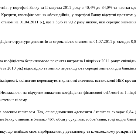
ні», у портфелі Банку за ІІ квартал 2011 року з 46,4% до 34,0% та частки кр
редити, класифіковані як «безнадійні», у портфелі Банку відсутні протягом 
станом на 01.04.2011 р.), що в 5,95 та 9,12 разу нижче, ніж середнє значенн
іцієнт структури депозитів за строковістю станом на 01.07.2011 р. складає 0,8
а коефіцієнта безризикового покриття витрат за І півріччя 2011 року: співві
% за 2010 рік) відповідно та значно перевищують середні значення для банківсь
іквідності, які значно перевищують критичні значення, встановлені НБУ, прот
 Незважаючи на відчутне зниження коефіцієнта фінансової стійкості за І піврі
истеми в цілому.
в власним капіталом. Так, співвідношення «депозити
/
капітал» складає 0,84
тал Банку становить близько 46% обсягу сукупних зобов’язань, тоді як для банк
анку, що знайшло своє відображення у детальному та комплексному розкритті і