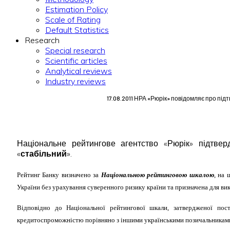
Estimation Policy
Scale of Rating
Default Statistics
Research
Special research
Scientific articles
Analytical reviews
Industry reviews
17.08.2011 НРА «Рюрік» повідомляє про пі
Національне рейтингове агентство «Рюрік» підт
«
стабільний
».
Рейтинг Банку визначено за
Національною рейтинговою шкалою
, на 
України без урахування суверенного ризику країни та призначена для в
Відповідно до Національної рейтингової шкали, затвердженої п
кредитоспроможністю порівняно з іншими українськими позичальниками 