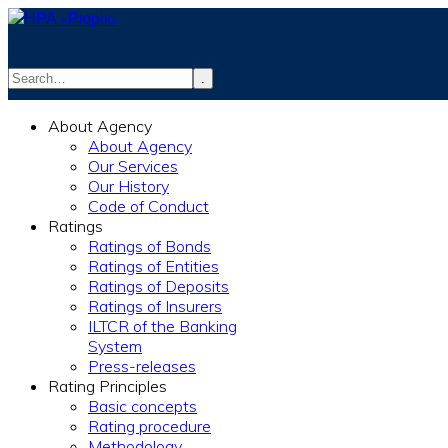
.
info@rurik.com.ua
About Agency
+38 (099) 037-19-83
About Agency
Our Services
Our History
Code of Conduct
Ratings
Ratings of Bonds
Ratings of Entities
Ratings of Deposits
Ratings of Insurers
ILTCR of the Banking
System
Press-releases
Rating Principles
Basic concepts
Rating procedure
Methodology