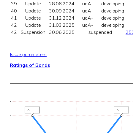
39
Update
28.06.2024
uaA-
developing
40
Update
30.09.2024
uaA-
developing
41
Update
31.12.2024
uaA-
developing
42
Update
31.03.2025
uaA-
developing
42
Suspension
30.06.2025
suspended
25
Issue parameters
Ratings of Bonds