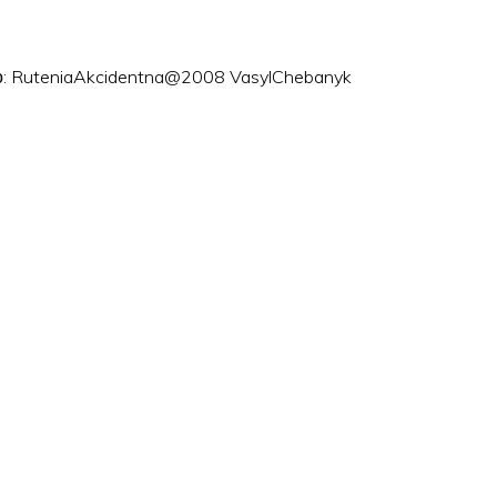
ого: RuteniaAkcidentna@2008 VasylChebanyk