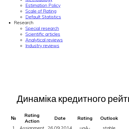
Estimation Policy
Scale of Rating
Default Statistics
Research
Special research
Scientific articles
Analytical reviews
Industry reviews
Динаміка кредитного рейтин
Rating
№
Date
Rating
Outlook
Action
1
Assignment
26.09.2014
uaA-
stable