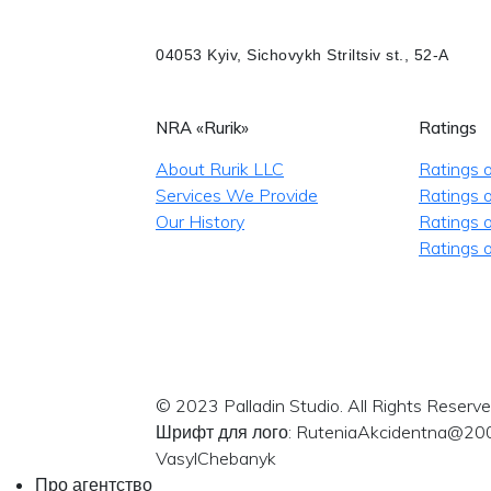
04053 Kyiv, Sichovykh Striltsiv st., 52-A
NRA «Rurik»
Ratings
About Rurik LLC
Ratings 
Services We Provide
Ratings o
Our History
Ratings 
Ratings o
© 2023 Palladin Studio. All Rights Reserve
Шрифт для лого: RuteniaAkcidentna@20
VasylChebanyk
Про агентство