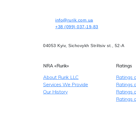
info@rurik.com.ua
+38 (099) 037-19-83
04053 Kyiv, Sichovykh Striltsiv st., 52-A
NRA «Rurik»
Ratings
About Rurik LLC
Ratings 
Services We Provide
Ratings o
Our History
Ratings 
Ratings o