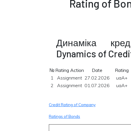
Rating of Bo
Динаміка кре
Dynamics of Credi
№
Rating Action
Date
Rating
1
Assignment
27.02.2026
uaA+
2
Assignment
01.07.2026
uaA+
Credit Rating of Company
Ratings of Bonds