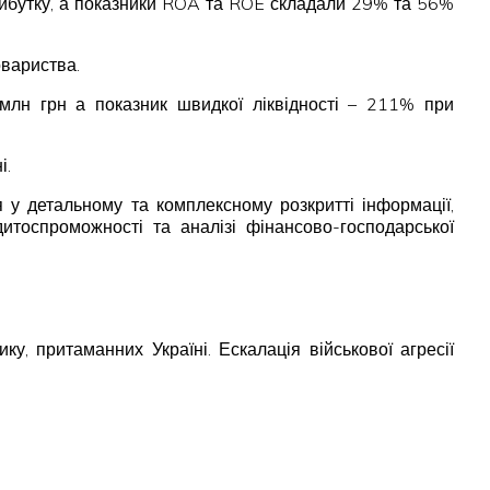
прибутку, а показники ROA та ROE складали 29% та 56%
овариства.
 млн грн а показник швидкої ліквідності – 211% при
і.
 у детальному та комплексному розкритті інформації,
дитоспроможності та аналізі фінансово-господарської
у, притаманних Україні. Ескалація військової агресії