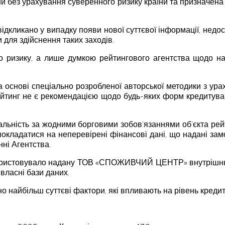
їни без урахування суверенного ризику країни та призначе
ідкликано у випадку появи нової суттєвої інформації, недо
 для здійснення таких заходів.
 ризику, а лише думкою рейтингового агентства щодо над
а основі спеціально розробленої авторської методики з ура
ейтинг не є рекомендацією щодо будь-яких форм кредитуван
дальність за жодними борговими зобов’язаннями об’єкта рей
 покладатися на неперевірені фінансові дані, що надані замо
нні Агентства.
ористовувало надану ТОВ «СПОЖИВЧИЙ ЦЕНТР» внутрішню і
власні бази даних.
о найбільш суттєві фактори, які впливають на рівень кредит