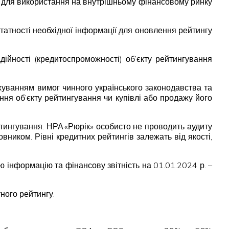
на для використання на внутрішньому фінансовому ринку
статності необхідної інформації для оновлення рейтингу
ійності (кредитоспроможності) об’єкту рейтингування
хуванням вимог чинного українського законодавства та
ня об’єкту рейтингування чи купівлі або продажу його
тингування. НРА «Рюрік» особисто не проводить аудиту
вником. Рівні кредитних рейтингів залежать від якості,
нформацію та фінансову звітність на 01.01.2024 р. –
ного рейтингу.