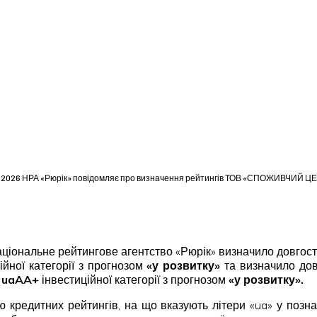
4.2026 НРА «Рюрік» повідомляє про визначення рейтингів ТОВ «СПОЖИВЧИЙ Ц
 Національне рейтингове агентство «Рюрік» визначило довго
ійної категорії з прогнозом
«у розвитку»
та визначило дов
і
uaAA+
інвестиційної категорії з прогнозом
«у розвитку».
 кредитних рейтингів, на що вказують літери «ua» у позна