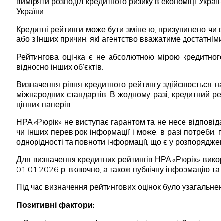
виміряти розподіл кредитного ризику в економіці Укра
України.
Кредитні рейтинги може бути змінено, призупинено чи в
або з інших причин, які агентство вважатиме достатніми
Рейтингова оцінка є не абсолютною мірою кредитного
відносно інших об’єктів.
Визначення рівня кредитного рейтингу здійснюється н
міжнародних стандартів. В жодному разі, кредитний р
цінних паперів.
НРА «Рюрік» не виступає гарантом та не несе відпові
чи інших перевірок інформації і може, в разі потреби,
однорідності та повноти інформації, що є у розпорядже
Для визначення кредитних рейтингів НРА «Рюрік» вик
01.01.2026 р. включно, а також публічну інформацію та 
Під час визначення рейтингових оцінок було узагальнен
Позитивні фактори: