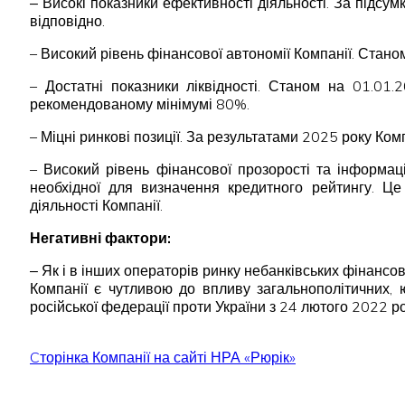
‒ Високі показники ефективності діяльності. За підс
відповідно.
– Високий рівень фінансової автономії Компанії. Стано
– Достатні показники ліквідності. Станом на 01.01
рекомендованому мінімумі 80%.
– Міцні ринкові позиції. За результатами 2025 року Ком
– Високий рівень фінансової прозорості та інформац
необхідної для визначення кредитного рейтингу. Це 
діяльності Компанії.
Негативні фактори:
‒ Як і в інших операторів ринку небанківських фінансов
Компанії є чутливою до впливу загальнополітичних, ю
російської федерації проти України з 24 лютого 2022 р
Cторінка Компанії на сайті НРА «Рюрік»