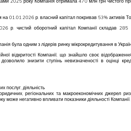
умками 2025 року Компанія отримала 470 млн грн чистого 
м на 01.01.2026 р. власний капітал покривав 53% активів Т
.2026 р. чистий оборотний капітал Компанії складав 285
панія була одним з лідерів ринку мікрокредитування в Україн
ійної відкритості Компанії, що знайшло своє відображення
дозволило знизити ступінь невизначеності в оцінці кре
их послуг, діяльність
ридичних, регіональних та макроекономічних джерел ризик
оку може негативно впливати показники діяльності Компанії.