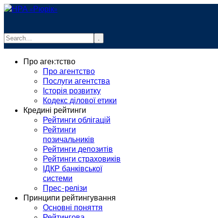
.
info@rurik.com.ua
Про агентство
+38 (099) 037-19-83
Про агентство
Послуги агентства
Історія розвитку
Кодекс ділової етики
Кредині рейтинги
Рейтинги облігацій
Рейтинги
позичальників
Рейтинги депозитів
Рейтинги страховиків
ІДКР банківської
системи
Прес-релізи
Принципи рейтингування
Основні поняття
Рейтингова