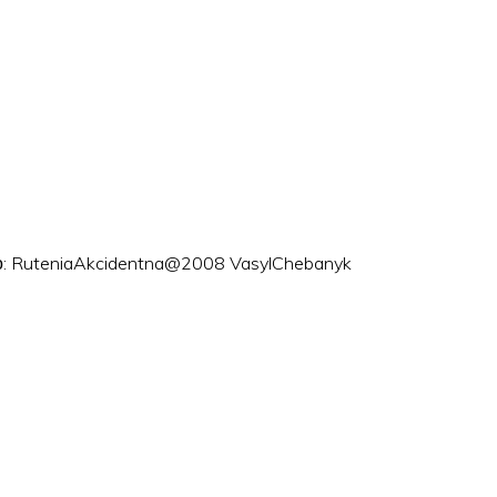
ого: RuteniaAkcidentna@2008 VasylChebanyk