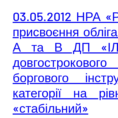
03.05.2012 НРА «
присвоєння обліга
А та В ДП «ІЛ
довгострокового
боргового інстр
категорії на рі
«стабільний»