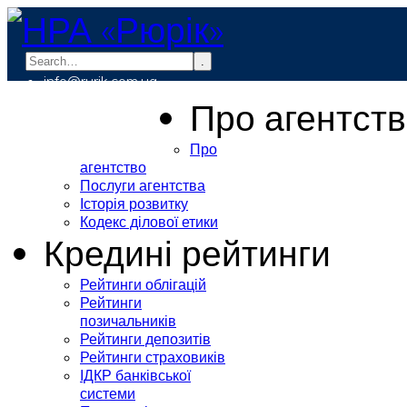
.
info@rurik.com.ua
+38 (099) 037-19-83
Про агентст
Про
агентство
Послуги агентства
Історія розвитку
Кодекс ділової етики
Кредині рейтинги
Рейтинги облігацій
Рейтинги
позичальників
Рейтинги депозитів
Рейтинги страховиків
ІДКР банківської
системи