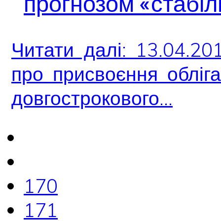
прогнозом «стабі
Читати далі: 13.04.2
про присвоєння обліг
довгострокового...
170
171