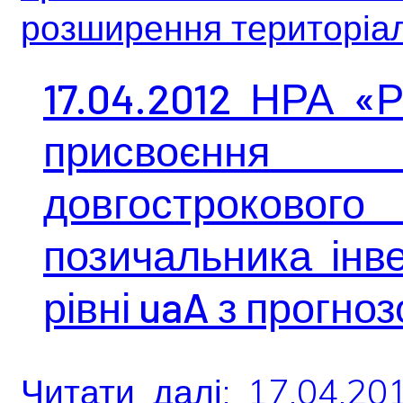
розширення територіаль
17.04.2012 НРА «
присвоєнн
довгострокового
позичальника інве
рівні uaA з прогно
Читати далі: 17.04.2