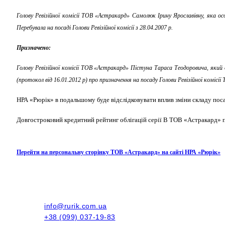
Голову Ревізійної комісії ТОВ «Астракард» Самолюк Ірину Ярославівну, яка о
Перебувала на посаді Голови Ревізійної комісії з 28.04.2007 р.
Призначено:
Голову Ревізійної комісії ТОВ «Астракард» Пістуна Тараса Теодоровича, який
(протокол від 16.01.2012 р) про призначення на посаду Голови Ревізійної коміс
НРА «Рюрік» в подальшому буде відслідковувати вплив зміни складу пос
Довгостроковий кредитний рейтинг облігацій серії В ТОВ «Астракард» 
Перейти на персональну сторінку ТОВ «Астракард» на сайті НРА «Рюрік»
info@rurik.com.ua
+38 (099) 037-19-83