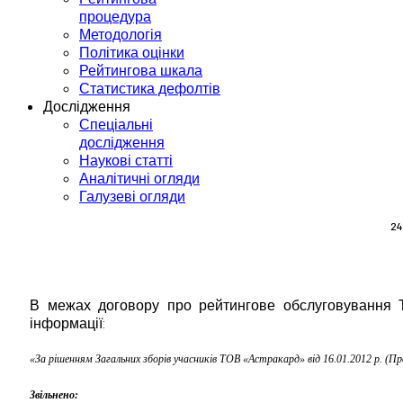
процедура
Методологія
Політика оцінки
Рейтингова шкала
Статистика дефолтів
Дослідження
Спеціальні
дослідження
Наукові статті
Аналітичні огляди
Галузеві огляди
24
В межах договору про рейтингове обслуговування Т
інформації:
«
За рішенням Загальних зборів учасників ТОВ «Астракард» від 16.01.2012 р. (Про
Звільнено: