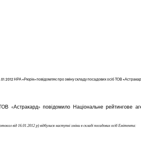
.01.2012 НРА «Рюрік» повідомляє про зміну складу посадових осіб ТОВ «Астрака
ОВ «Астракард» повідомило Національне рейтингове аге
токол від 16.01.2012 р) відбулися наступні зміни в складі посадових осіб Емітента: