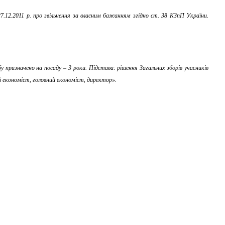
7.12.2011 р. про звільнення за власним бажанням згідно ст. 38 КЗпП України.
призначено на посаду – 3 роки. Підстава: рішення Загальних зборів учасників
ий економіст, головний економіст, директор
».