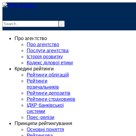
.
info@rurik.com.ua
Про агентство
+38 (099) 037-19-83
Про агентство
Послуги агентства
Історія розвитку
Кодекс ділової етики
Кредині рейтинги
Рейтинги облігацій
Рейтинги
позичальників
Рейтинги депозитів
Рейтинги страховиків
ІДКР банківської
системи
Прес-релізи
Принципи рейтингування
Основні поняття
Рейтингова