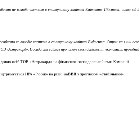
собисто не володіє часткою в статутному капіталі Емітента. Підстава: заява від 2
 особисто не володіє часткою в статутному капіталі Емітента. Строк на який особу 
ії ТОВ «Астракард». Посади, які займав протягом своєї діяльності: економіст, провідн
адових осіб ТОВ «Астракард» на фінансово-господарський стан Компанії.
підтримується НРА «Рюрік» на рівні
uaBBB
з прогнозом «
стабільний
».