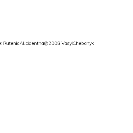
ого: RuteniaAkcidentna@2008 VasylChebanyk