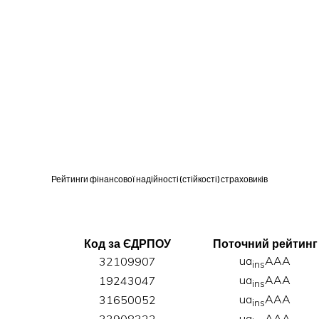
Рейтинги фінансової надійності (стійкості) страховиків
Код за ЄДРПОУ
Поточний рейтинг
ua
AAA
32109907
ins
ua
AAA
19243047
ins
ua
AAA
31650052
ins
ua
AAA
33908322