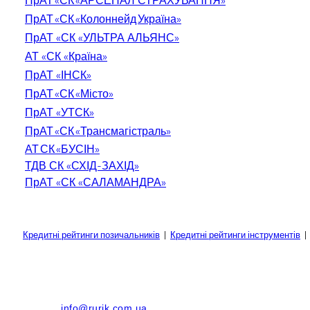
ПрАТ «СК «Колоннейд Україна»
ПрАТ «СК «УЛЬТРА АЛЬЯНС»
АТ «СК «Країна»
ПрАТ «ІНСК»
ПрАТ «СК «Місто»
ПрАТ «УТСК»
ПрАТ «СК «Трансмагістраль»
АТ СК «БУСІН»
ТДВ СК «СХІД-ЗАХІД»
ПрАТ «СК «САЛАМАНДРА»
Кредитні рейтинги позичальників
|
Кредитні рейтинги інструментів
info@rurik.com.ua