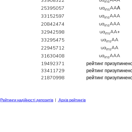
ins
ua
AAА
25395057
ins
ua
AAA
33152597
ins
ua
AAA
20842474
ins
ua
AA+
32942598
ins
ua
AA
33295475
ins
ua
AA
22945712
ins
ua
AAA
31630408
ins
19492371
рейтинг призупинен
33411729
рейтинг призупинен
21870998
рейтинг призупинен
|
Рейтинги надійності депозитів
|
Архів рейтингів