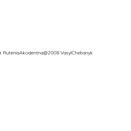
ого: RuteniaAkcidentna@2008 VasylChebanyk