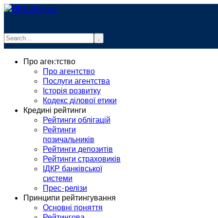
.
info@rurik.com.ua
Про агентство
+38 (099) 037-19-83
Про агентство
Послуги агентства
Історія розвитку
Кодекс ділової етики
Кредині рейтинги
Рейтинги облігацій
Рейтинги
позичальників
Рейтинги депозитів
Рейтинги страховиків
ІДКР банківської
системи
Прес-релізи
Принципи рейтингування
Основні поняття
Рейтингова