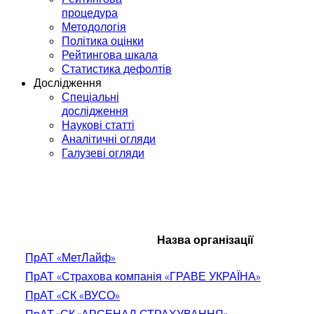
процедура
Методологія
Політика оцінки
Рейтингова шкала
Статистика дефолтів
Дослідження
Спеціальні
дослідження
Наукові статті
Аналітичні огляди
Галузеві огляди
Назва організації
ПрАТ «МетЛайф»
ПрАТ «Страхова компанія «ГРАВЕ УКРАЇНА»
ПрАТ «СК «ВУСО»
ПрАТ «СК «АРСЕНАЛ СТРАХУВАННЯ»